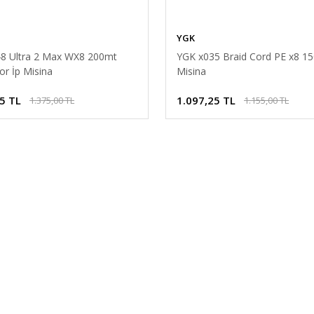
YGK
8 Ultra 2 Max WX8 200mt
YGK x035 Braid Cord PE x8 15
or İp Misina
Misina
5 TL
1.097,25 TL
1.375,00 TL
1.155,00 TL