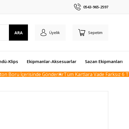
0543-965-2597
ARA
Üyelik
Sepetim
ndü-Klips
Ekipmanlar-Aksesuarlar
Sazan Ekipmanları
oru İçerisinde Gönderilir
Tüm Kartlara Vade Farksız 6 Taksit