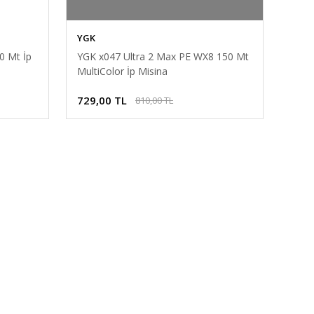
YGK
0 Mt İp
YGK x047 Ultra 2 Max PE WX8 150 Mt
MultiColor İp Misina
729,00 TL
810,00 TL