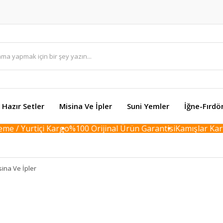
Hazır Setler
Misina Ve İpler
Suni Yemler
İğne-Fırdö
 Yurtiçi Kargo
%100 Orijinal Ürün Garantisi
Kamışlar Karton B