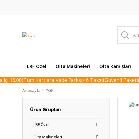
LRF Özel
Olta Makineleri
Olta Kamışları
6.00)
Tüm Kartlara Vade Farksız 6 Taksit
Güvenli Paketleme /
Anasayfa
YGK
Ürün Grupları
LRF Özel
Olta Makineleri