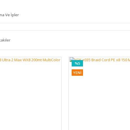
na Ve İpler
takiler
%5
YENİ