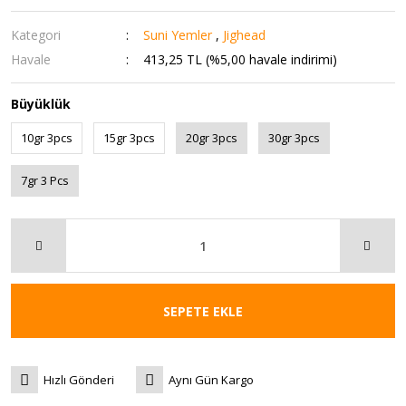
Kategori
Suni Yemler
,
Jighead
Havale
413,25 TL (%5,00 havale indirimi)
Büyüklük
10gr 3pcs
15gr 3pcs
20gr 3pcs
30gr 3pcs
7gr 3 Pcs
SEPETE EKLE
Hızlı Gönderi
Aynı Gün Kargo