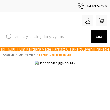
0543-965-2597
ARA
çi 16.00)
Tüm Kartlara Vade Farksız 6 Taksit
Güvenli Paketlem
Anasayfa
Suni Yemler
Hanfish Slap Jig Rock Mix