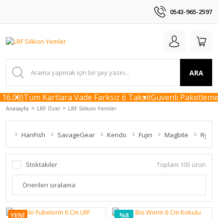
0543-965-2597
ARA
.00)
Tüm Kartlara Vade Farksız 6 Taksit
Güvenli Paketleme / 
Anasayfa
LRF Özel
LRF Silikon Yemler
HanFish
SavageGear
Kendo
Fujin
Magbite
Ryuji
Stoktakiler
Toplam 105 ürün
YENİ
%8