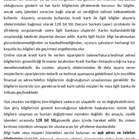
olduğunuzu gösterir ve her türlü bilgileriniz şifrelenerek korunur. Bu bilgiler,
ancak satış işlemleri sürecine bağlı olarak ve verdiğiniz talimat istikametinde
kullanılır. Alışveriş sırasında kullanılan kredi kartı ile ilgili bilgiler alışveriş
sitelerimizden bağımsız olarak 128 bit SSL (Secure Sockets Layer) protokolü ile
şifrelenip sorgulanmak üzere ilgili bankaya ulaştırılır. Kartın kullanılabilirliği
onaylandığı takdirde alışverişe devam edilir. Kartla ilgili hiçbir bilgi tarafımızdan
görüntülenemediğinden ve kaydedilmediğinden, üçüncü şahısların herhangi bir
koşulda bu bilgileri ele geçirmesi engellenmiş olur.
Online olarak kredi kartı ile verilen siparişlerin ödeme/fatura/teslimat adresi
bilgilerinin güvenilirliği firmamiz tarafından Kredi Kartları Dolandırıcılığı'na karşı
denetlenmektedir. Bu yüzden, alışveriş sitelerimizden ilk defa sipariş veren
müşterilerin siparişlerinin tedarik ve teslimat aşamasına gelebilmesi için öncelikle
finansal ve adres/telefon bilgilerinin doğruluğunun onaylanması gereklidir. Bu
bilgilerin kontrolü için gerekirse kredi kartı sahibi müşteri ile veya ilgili banka ile
irtibata geçilmektedir.
Üye olurken verdiğiniz tüm bilgilere sadece siz ulaşabilir ve siz değiştirebilirsiniz.
Üye giriş bilgilerinizi güvenli koruduğunuz takdirde başkalarının sizinle ilgili
bilgilere ulaşması ve bunları değiştirmesi mümkün değildir. Bu amaçla, üyelik
işlemleri sırasında
128 bit SSL
güvenlik alanı içinde hareket edilir. Bu sistem
kırılması mümkün olmayan bir uluslararası bir şifreleme standardıdır.
Bilgi hattı veya müşteri hizmetleri servisi bulunan ve
açık adres ve telefon