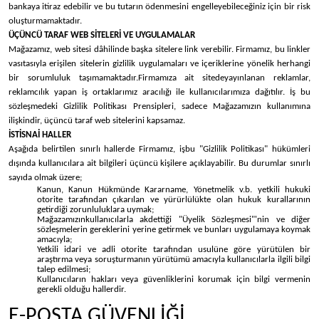
bankaya itiraz edebilir ve bu tutarın ödenmesini engelleyebileceğiniz için bir risk
oluşturmamaktadır.
ÜÇÜNCÜ TARAF WEB SİTELERİ VE UYGULAMALAR
Mağazamız, web sitesi dâhilinde başka sitelere link verebilir. Firmamız, bu linkler
vasıtasıyla erişilen sitelerin gizlilik uygulamaları ve içeriklerine yönelik herhangi
bir sorumluluk taşımamaktadır.
Firmamıza ait sitede
yayınlanan reklamlar,
reklamcılık yapan iş ortaklarımız aracılığı ile kullanıcılarımıza dağıtılır. İş bu
sözleşmedeki Gizlilik Politikası Prensipleri, sadece Mağazamızın kullanımına
ilişkindir, üçüncü taraf web sitelerini kapsamaz.
İSTİSNAİ HALLER
Aşağıda belirtilen sınırlı hallerde Firmamız, işbu "Gizlilik Politikası" hükümleri
dışında kullanıcılara ait bilgileri üçüncü kişilere açıklayabilir. Bu durumlar sınırlı
sayıda olmak üzere;
Kanun, Kanun Hükmünde Kararname, Yönetmelik v.b. yetkili hukuki
otorite tarafından çıkarılan ve yürürlülükte olan hukuk kurallarının
getirdiği zorunluluklara uymak;
Mağazamızınkullanıcılarla akdettiği "Üyelik Sözleşmesi"'nin ve diğer
sözleşmelerin gereklerini yerine getirmek ve bunları uygulamaya koymak
amacıyla;
Yetkili idari ve adli otorite tarafından usulüne göre yürütülen bir
araştırma veya soruşturmanın yürütümü amacıyla kullanıcılarla ilgili bilgi
talep edilmesi;
Kullanıcıların hakları veya güvenliklerini korumak için bilgi vermenin
gerekli olduğu hallerdir.
E-POSTA GÜVENLİĞİ