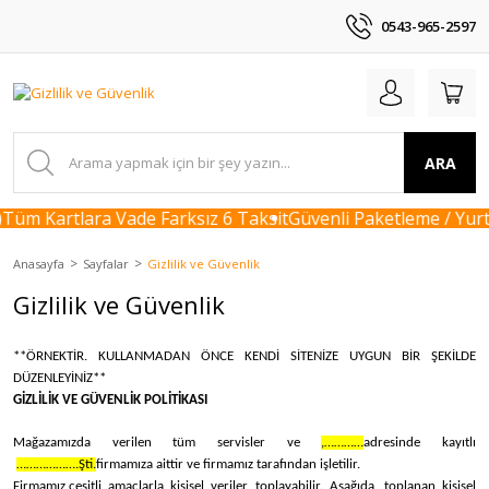
0543-965-2597
ARA
üm Kartlara Vade Farksız 6 Taksit
Güvenli Paketleme / Yurti
Anasayfa
Sayfalar
Gizlilik ve Güvenlik
Gizlilik ve Güvenlik
**ÖRNEKTİR. KULLANMADAN ÖNCE KENDİ SİTENİZE UYGUN BİR ŞEKİLDE
DÜZENLEYİNİZ**
GİZLİLİK VE GÜVENLİK POLİTİKASI
Mağazamızda verilen tüm servisler ve
,…………
adresinde kayıtlı
……………….Şti.
firmamıza aittir ve firmamız tarafından işletilir.
Firmamız,
çeşitli amaçlarla kişisel veriler toplayabilir. Aşağıda, toplanan kişisel