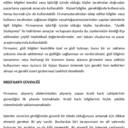
edilen bilgileri kendisi veya işbirliği içinde olduğu kişiler tarafından doğrudan
pazarlama yapmak amacıyla kullanabilir. Kişisel bilgiler, gerektiğinde kullanıcıyla
temas kurmak için de kullanılabilir.
Firmamız
tarafından talep edilen bilgiler veya
kullanıcı tarafından sağlanan bilgiler veya
Mağazamız
üzerinden yapılan işlemlerle
ilgili bilgiler;
Firmamız
ve işbirliği içinde olduğu kişiler tarafından, "Üyelik
Sözleşmesi" ile belirlenen amaçlar ve kapsam dışında da, üyelerimizin kimliği ifşa
edilmeden çeşitli istatistiksel değerlendirmeler, veri tabanı oluşturma ve pazar
araştırmalarında kullanılabilir.
Firmamız
, gizli bilgileri kesinlikle özel ve gizli tutmayı, bunu bir sır saklama
yükümü olarak addetmeyi ve gizliliğin sağlanması ve sürdürülmesi, gizli bilginin
tamamının veya herhangi bir kısmının kamu alanına girmesini veya yetkisiz
kullanımını veya üçüncü bir kişiye ifşasını önlemek için gerekli tüm tedbirleri
almayı ve gerekli özeni göstermeyi taahhüt etmektedir.
KREDİ KARTI GÜVENLİĞİ
Firmamız
, alışveriş sitelerimizden alışveriş yapan kredi kartı sahiplerinin
güvenliğini ilk planda tutmaktadır. Kredi kartı bilgileriniz hiçbir şekilde
sistemimizde saklanmamaktadır.
İşlemler sürecine girdiğinizde güvenli bir sitede olduğunuzu anlamak için dikkat
etmeniz gereken iki şey vardır. Bunlardan biri tarayıcınızın en alt satırında
bulunan bir anahtar ya da kilit simgesidir. Bu güvenli bir internet sayfasında