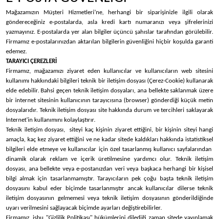
Mağazamızın Müşteri Hizmetleri’ne, herhangi bir siparişinizle ilgili olarak
göndereceğiniz e-postalarda, asla kredi kartı numaranızı veya şifrelerinizi
yazmayınız. E-postalarda yer alan bilgiler üçüncü şahıslar tarafından görülebilir.
Firmamız e-postalarınızdan aktarılan bilgilerin güvenliğini hiçbir koşulda garanti
edemez.
TARAYICI ÇEREZLERİ
Firmamız, mağazamızı ziyaret eden kullanıcılar ve kullanıcıların web sitesini
kullanımı hakkındaki bilgileri teknik bir iletişim dosyası (Çerez-Cookie) kullanarak
elde edebilir. Bahsi geçen teknik iletişim dosyaları, ana bellekte saklanmak üzere
bir internet sitesinin kullanıcının tarayıcısına (browser) gönderdiği küçük metin
dosyalarıdır. Teknik iletişim dosyası site hakkında durum ve tercihleri saklayarak
İnternet'in kullanımını kolaylaştırır.
Teknik iletişim dosyası, siteyi kaç kişinin ziyaret ettiğini, bir kişinin siteyi hangi
amaçla, kaç kez ziyaret ettiğini ve ne kadar sitede kaldıkları hakkında istatistiksel
bilgileri elde etmeye ve kullanıcılar için özel tasarlanmış kullanıcı sayfalarından
dinamik olarak reklam ve içerik üretilmesine yardımcı olur. Teknik iletişim
dosyası, ana bellekte veya e-postanızdan veri veya başkaca herhangi bir kişisel
bilgi almak için tasarlanmamıştır. Tarayıcıların pek çoğu başta teknik iletişim
dosyasını kabul eder biçimde tasarlanmıştır ancak kullanıcılar dilerse teknik
iletişim dosyasının gelmemesi veya teknik iletişim dosyasının gönderildiğinde
uyarı verilmesini sağlayacak biçimde ayarları değiştirebilirler.
Firmamız, işbu "Gizlilik Politikası" hükümlerini dilediği zaman sitede yayınlamak