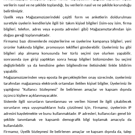
verilerin nasıl ve ne şekilde toplandığı, bu verilerin nasıl ve ne şekilde korunduğu
belirtilmiştir.
Üyelik veya
Mağazamız
üzerindeki çeşitli form ve anketlerin doldurulması
suretiyle üyelerin kendileriyle ilgili bir takım kişisel bilgileri (isim-soy isim, firma
bilgileri, telefon, adres veya e-posta adresleri gibi)
Mağazamız
tarafından işin
doğası gereği toplanmaktadır.
Firmamız bazı dönemlerde müşterilerine ve üyelerine kampanya bilgileri, yeni
ürünler hakkında bilgiler, promosyon teklifleri gönderebilir. Üyelerimiz bu gibi
bilgileri alıp almama konusunda her türlü seçimi üye olurken yapabilir,
sonrasında üye girişi yaptıktan sonra hesap bilgileri bölümünden bu seçimi
değiştirilebilir ya da kendisine gelen bilgilendirme iletisindeki linkle bildirim
yapabilir.
Mağazamız
üzerinden veya eposta ile gerçekleştirilen onay sürecinde, üyelerimiz
tarafından mağazamıza elektronik ortamdan iletilen kişisel bilgiler, Üyelerimiz ile
yaptığımız "Kullanıcı Sözleşmesi" ile belirlenen amaçlar ve kapsam dışında
üçüncü kişilere açıklanmayacaktır.
Sistemle ilgili sorunların tanımlanması ve verilen hizmet ile ilgili çıkabilecek
sorunların veya uyuşmazlıkların hızla çözülmesi için,
Firmamız
, üyelerinin IP
adresini kaydetmekte ve bunu kullanmaktadır. IP adresleri, kullanıcıları genel bir
şekilde tanımlamak ve kapsamlı demografik bilgi toplamak amacıyla da
kullanılabilir.
Firmamız
, Üyelik Sözleşmesi ile belirlenen amaçlar ve kapsam dışında da, talep