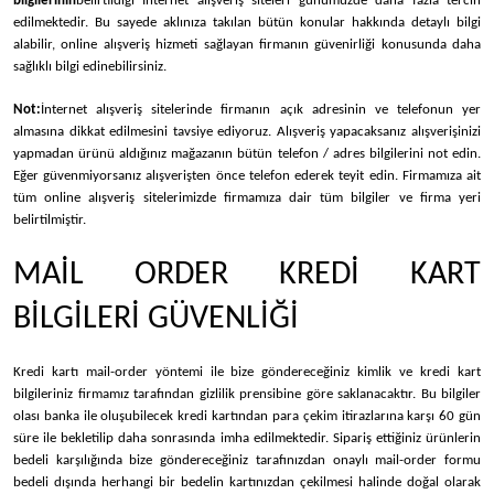
bilgilerinin
belirtildiği İnternet alışveriş siteleri günümüzde daha fazla tercih
edilmektedir. Bu sayede aklınıza takılan bütün konular hakkında detaylı bilgi
alabilir, online alışveriş hizmeti sağlayan firmanın güvenirliği konusunda daha
sağlıklı bilgi edinebilirsiniz.
Not:
İnternet alışveriş sitelerinde firmanın açık adresinin ve telefonun yer
almasına dikkat edilmesini tavsiye ediyoruz. Alışveriş yapacaksanız alışverişinizi
yapmadan ürünü aldığınız mağazanın bütün telefon / adres bilgilerini not edin.
Eğer güvenmiyorsanız alışverişten önce telefon ederek teyit edin. Firmamıza ait
tüm online alışveriş sitelerimizde firmamıza dair tüm bilgiler ve firma yeri
belirtilmiştir.
MAİL ORDER KREDİ KART
BİLGİLERİ GÜVENLİĞİ
Kredi kartı mail-order yöntemi ile bize göndereceğiniz kimlik ve kredi kart
bilgileriniz firmamız tarafından gizlilik prensibine göre saklanacaktır. Bu bilgiler
olası banka ile oluşubilecek kredi kartından para çekim itirazlarına karşı 60 gün
süre ile bekletilip daha sonrasında imha edilmektedir. Sipariş ettiğiniz ürünlerin
bedeli karşılığında bize göndereceğiniz tarafınızdan onaylı mail-order formu
bedeli dışında herhangi bir bedelin kartınızdan çekilmesi halinde doğal olarak