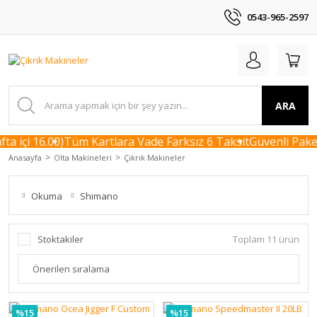
0543-965-2597
ARA
 içi 16.00)
Tüm Kartlara Vade Farksız 6 Taksit
Güvenli Paketl
Anasayfa
Olta Makineleri
Çıkrık Makineler
Okuma
Shimano
Stoktakiler
Toplam 11 ürün
%15
%15