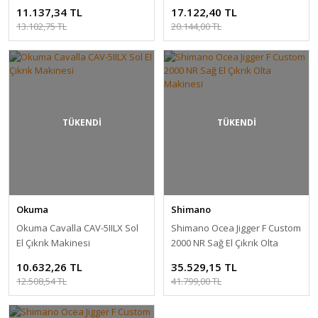
11.137,34 TL
17.122,40 TL
13.102,75 TL
20.144,00 TL
TÜKENDİ
TÜKENDİ
Okuma
Shimano
Okuma Cavalla CAV-5IILX Sol
Shimano Ocea Jigger F Custom
El Çıkrık Makinesi
2000 NR Sağ El Çıkrık Olta
Makinesi
10.632,26 TL
35.529,15 TL
12.508,54 TL
41.799,00 TL