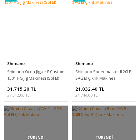
Shimano
Shimano
Shimano Ocea Jigger F Custom
Shimano Speedmaster II 20LB
1501 HG Jig Makinesi (Sol El)
SAĞ El Çıkrık Makinesi
31.715,20 TL
21.032,40 TL
37.312,00 TL
24.744,00 TL
TÜKENDİ
TÜKENDİ