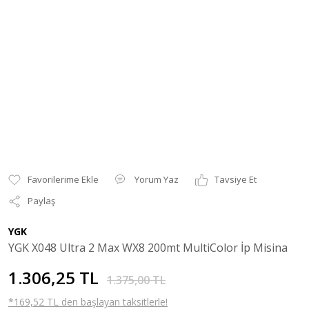
Yorum Yaz
Tavsiye Et
Paylaş
YGK
YGK X048 Ultra 2 Max WX8 200mt MultiColor İp Misina
1.306,25 TL
1.375,00 TL
*169,52 TL den başlayan taksitlerle!