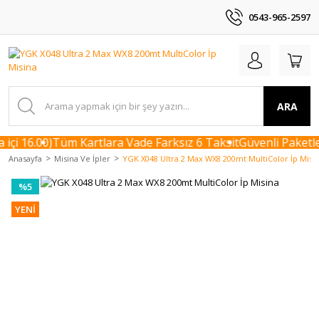
0543-965-2597
ARA
çi 16.00)
Tüm Kartlara Vade Farksız 6 Taksit
Güvenli Paketle
Anasayfa
Misina Ve İpler
YGK X048 Ultra 2 Max WX8 200mt MultiColor İp Misi
%5
YENİ