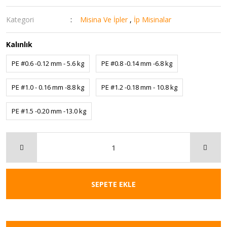
Kategori
Misina Ve İpler
,
İp Misinalar
Kalınlık
PE #0.6 -0.12 mm - 5.6 kg
PE #0.8 -0.14 mm -6.8 kg
PE #1.0 - 0.16 mm -8.8 kg
PE #1.2 -0.18 mm - 10.8 kg
PE #1.5 -0.20 mm -13.0 kg
SEPETE EKLE