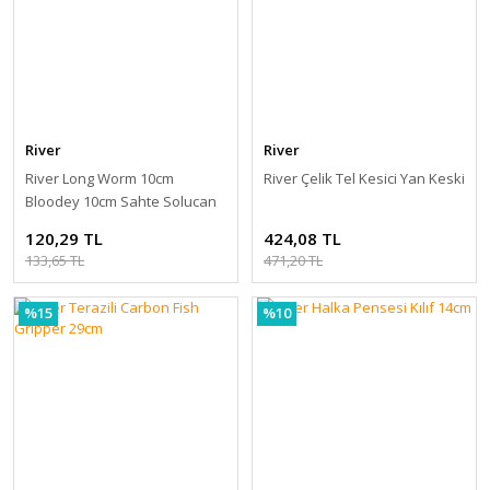
River
River
River Long Worm 10cm
River Çelik Tel Kesici Yan Keski
Bloodey 10cm Sahte Solucan
120,29 TL
424,08 TL
133,65 TL
471,20 TL
%15
%10