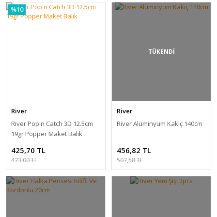
%10
TÜKENDİ
River
River
River Pop'n Catch 3D 12.5cm
River Alüminyum Kakıç 140cm
19gr Popper Maket Balık
425,70 TL
456,82 TL
473,00 TL
507,58 TL