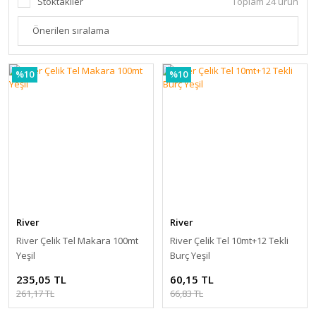
Stoktakiler
Toplam 24 ürün
%10
%10
River
River
River Çelik Tel Makara 100mt
River Çelik Tel 10mt+12 Tekli
Yeşil
Burç Yeşil
235,05 TL
60,15 TL
261,17 TL
66,83 TL