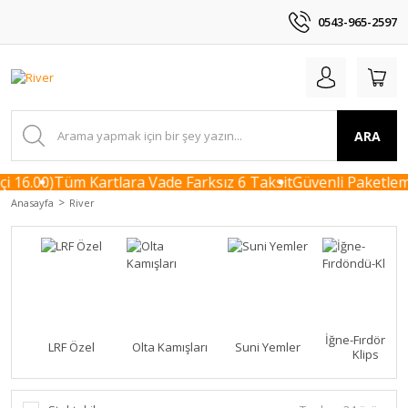
0543-965-2597
ARA
 16.00)
Tüm Kartlara Vade Farksız 6 Taksit
Güvenli Paketleme 
Anasayfa
River
İğne-Fırdöndü-
LRF Özel
Olta Kamışları
Suni Yemler
Klips