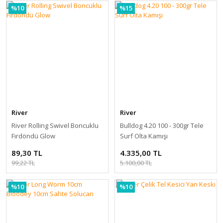
%10
%15
River
River
River Rolling Swivel Boncuklu
Bulldog 4.20 100 - 300gr Tele
Fırdöndü Glow
Surf Olta Kamışı
89,30 TL
4.335,00 TL
99,22 TL
5.100,00 TL
%10
%10