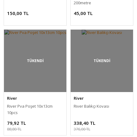
200metre
150,00 TL
45,00 TL
TÜKENDİ
TÜKENDİ
River
River
River Pva Poşet 10x13cm
River Balıkçı Kovası
10pcs
79,92 TL
338,40 TL
88,80 TL
376,00 TL