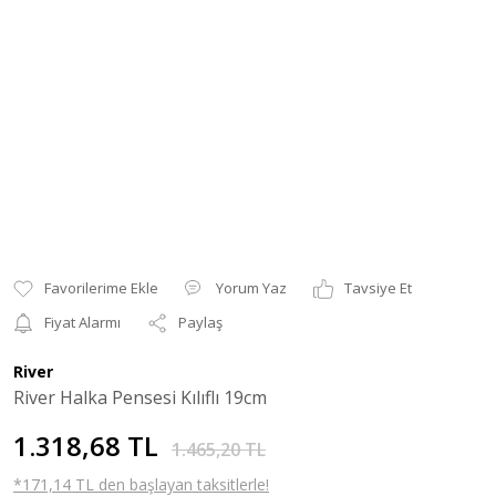
Yorum Yaz
Tavsiye Et
Fiyat Alarmı
Paylaş
River
River Halka Pensesi Kılıflı 19cm
1.318,68 TL
1.465,20 TL
*171,14 TL den başlayan taksitlerle!