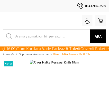
0543-965-2597
ARA
çi 16.00)
Tüm Kartlara Vade Farksız 6 Taksit
Güvenli Paketlem
Anasayfa
Ekipmanlar-Aksesuarlar
River Halka Pensesi Kılıflı 19cm
%10