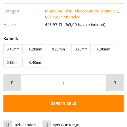
Kategori
Misina Ve İpler
,
Fluorocarbon Misinalar
,
LRF Lider Misinalar
Havale
448,97 TL (%5,00 havale indirimi)
Kalınlık
0.18mm
0.20mm
0.25mm
0.28mm
0.30mm
0.35mm
0.40mm
SEPETE EKLE
Hızlı Gönderi
Aynı Gün Kargo