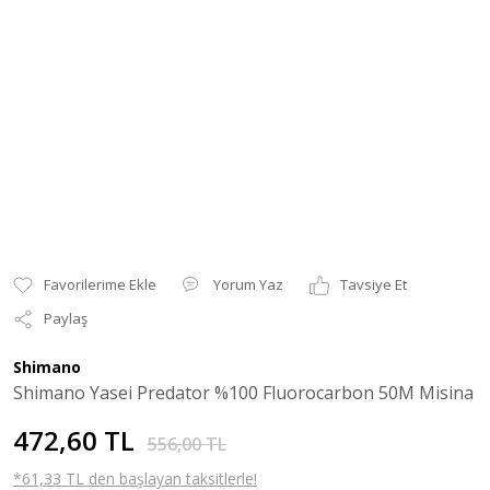
Yorum Yaz
Tavsiye Et
Paylaş
Shimano
Shimano Yasei Predator %100 Fluorocarbon 50M Misina
472,60 TL
556,00 TL
*61,33 TL den başlayan taksitlerle!