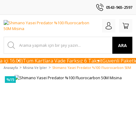
0543-965-2597
ARA
içi 16.00)
Tüm Kartlara Vade Farksız 6 Taksit
Güvenli Paketle
Anasayfa
Misina Ve İpler
Shimano Yasei Predator %100 Fluorocarbon 50M Mi
%15