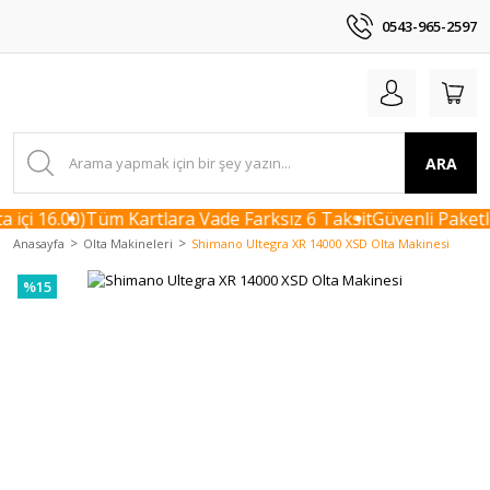
0543-965-2597
ARA
içi 16.00)
Tüm Kartlara Vade Farksız 6 Taksit
Güvenli Paketle
Anasayfa
Olta Makineleri
Shimano Ultegra XR 14000 XSD Olta Makinesi
%15