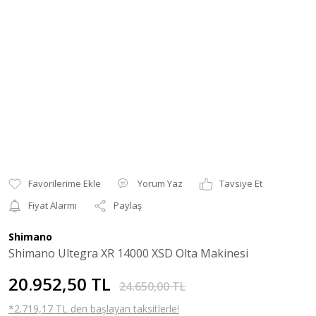
Yorum Yaz
Tavsiye Et
Fiyat Alarmı
Paylaş
Shimano
Shimano Ultegra XR 14000 XSD Olta Makinesi
20.952,50 TL
24.650,00 TL
*2.719,17 TL den başlayan taksitlerle!