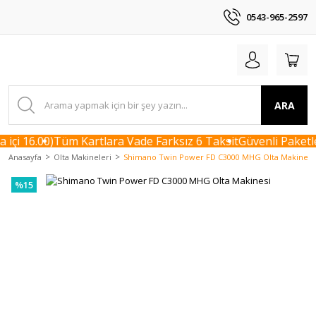
0543-965-2597
ARA
içi 16.00)
Tüm Kartlara Vade Farksız 6 Taksit
Güvenli Paketle
Anasayfa
Olta Makineleri
Shimano Twin Power FD C3000 MHG Olta Makinesi
%15