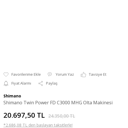
Yorum Yaz
Tavsiye Et
Fiyat Alarmı
Paylaş
Shimano
Shimano Twin Power FD C3000 MHG Olta Makinesi
20.697,50 TL
24.350,00 TL
*2.686,08 TL den başlayan taksitlerle!