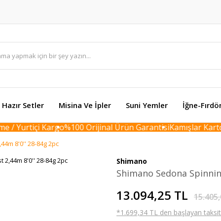
Hazır Setler
Misina Ve İpler
Suni Yemler
İğne-Fırdö
/ Yurtiçi Kargo
%100 Orijinal Ürün Garantisi
Kamışlar Karton 
44m 8'0'' 28-84g 2pc
Shimano
Shimano Sedona Spinning
13.094,25 TL
15.405,
*1.699,34 TL den başlayan taksitl