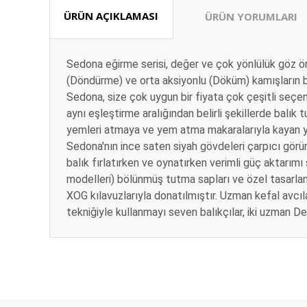
ÜRÜN AÇIKLAMASI
ÜRÜN YORUMLARI
Sedona eğirme serisi, değer ve çok yönlülük göz önü
(Döndürme) ve orta aksiyonlu (Döküm) kamışların bir
Sedona, size çok uygun bir fiyata çok çeşitli seçen
aynı eşleştirme aralığından belirli şekillerde balık t
yemleri atmaya ve yem atma makaralarıyla kayan yem
Sedona'nın ince saten siyah gövdeleri çarpıcı görü
balık fırlatırken ve oynatırken verimli güç aktarımı 
modelleri) bölünmüş tutma sapları ve özel tasarla
XOG kılavuzlarıyla donatılmıştır.
Uzman kefal avcılar
tekniğiyle kullanmayı seven balıkçılar, iki uzman 
Bu ürünün fiyat bilgisi, resim, ürün açıklamalarında ve diğ
Ürünler elime sorunsuz bir şekilde ulaştı görseldeki gibi h
Görüş ve önerileriniz için teşekkür ederiz.
teşekkürler…Aykut av marketmi düşünmeye gerek yok…⭐️⭐️
Abdullah Süzer | 05/08/2026