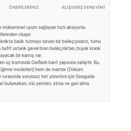
ÖNERİLERİNİZ
ALIŞVERİŞ DENEYİMİ
ne mükemmel uyum sağlayan hızlı aksiyonlu
lerinden oluşur.
teknikte balık tutmayı seven bir balıkçıysanız, tümü
hafif ustalık gerektiren balıkçılıktan, büyük krank
ayacak bir kamış var.
en uç kısmında Diaflash bant yapısına sahiptir.
Bu,
ğirme modelleri) hem de mantar (Döküm
 sırasında sorunsuz hat yönetimi için Seaguide
odel bulunurken, ölü yemleri, atma ve geri alma
ıza iletebilirsiniz.