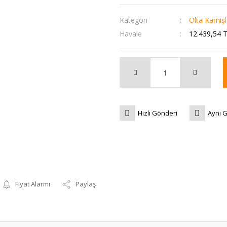
Kategori
Olta Kamışl
Havale
12.439,54 T
Hızlı Gönderi
Aynı 
Fiyat Alarmı
Paylaş