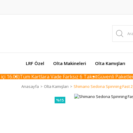
LRF Özel
Olta Makineleri
Olta Kamışları
 16.00)
Tüm Kartlara Vade Farksız 6 Taksit
Güvenli Paketleme 
Anasayfa
Olta Kamışları
Shimano Sedona Spinning Fast 2,
%15