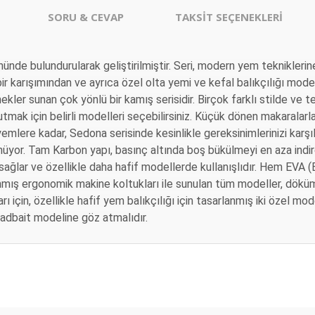
SORU & CEVAP
TAKSİT SEÇENEKLERİ
nde bulundurularak geliştirilmiştir.
Seri, modern yem teknikleri
 karışımından ve ayrıca özel olta yemi ve kefal balıkçılığı model
ekler sunan çok yönlü bir kamış serisidir.
Birçok farklı stilde ve 
utmak için belirli modelleri seçebilirsiniz.
Küçük dönen makaralarla 
lere kadar, Sedona serisinde kesinlikle gereksinimlerinizi karşıl
nüyor.
Tam Karbon yapı, basınç altında boş bükülmeyi en aza indir
sağlar ve özellikle daha hafif modellerde kullanışlıdır.
Hem EVA (E
nmış ergonomik makine koltukları ile sunulan tüm modeller, döküm
ı için, özellikle hafif yem balıkçılığı için tasarlanmış iki özel m
Deadbait modeline göz atmalıdır.
er konularda yetersiz gördüğünüz noktaları öneri formunu kullanarak tarafım
arika… ayrıca hediye için çok
⭐️⭐️⭐️
Ürün hakkında henüz soru sorulmamış.
Bu ürüne ilk yorumu siz yapın!