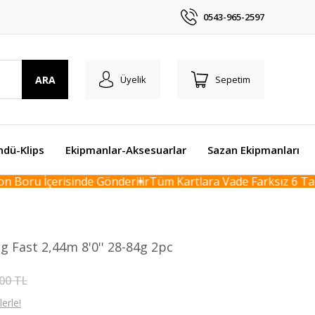
0543-965-2597
ARA
Üyelik
Sepetim
ndü-Klips
Ekipmanlar-Aksesuarlar
Sazan Ekipmanları
Boru İçerisinde Gönderilir
Tüm Kartlara Vade Farksız 6 Taksi
 Fast 2,44m 8'0'' 28-84g 2pc
00 TL
erle!