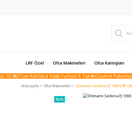
LRF Özel
Olta Makineleri
Olta Kamışları
 16.00)
Tüm Kartlara Vade Farksız 6 Taksit
Güvenli Paketleme 
Anasayfa
Olta Makineleri
Shimano Sedona FJ 1000 LRF Ol
%15