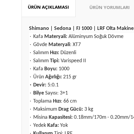
ÜRÜN AÇIKLAMASI
ÜRÜN YORUMLARI
Shimano | Sedona | FJ 1000 | LRF Olta Makine
۰ Kafa
Materyali:
Alüminyum Soğuk Dövme
۰ Gövde
Materyali
: XT7
۰ Salınım
Hızı:
Düzenli
۰ Salınım
Tipi:
Varispeed II
۰ Kafa
Boyu:
1000
۰ Ürün
Ağırlığı:
215 gr
۰ Devir:
5:0.1
۰
Bilye
Sayısı: 3+1
۰ Toplama
Hızı
: 66 cm
۰ Maksimum
Drag Gücü:
3 kg
۰ Misina
Kapasitesi:
0.18mm/170m - 0.20mm/
۰ Yedek
Kafa:
Yok
۰
Kullanım
Tipi: LRF