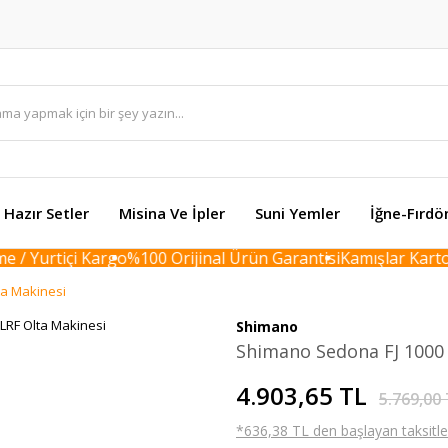
Hazır Setler
Misina Ve İpler
Suni Yemler
İğne-Fırdö
/ Yurtiçi Kargo
%100 Orijinal Ürün Garantisi
Kamışlar Karton 
ta Makinesi
Shimano
Shimano Sedona FJ 1000 
4.903,65 TL
5.769,00
*636,38 TL den başlayan taksitler