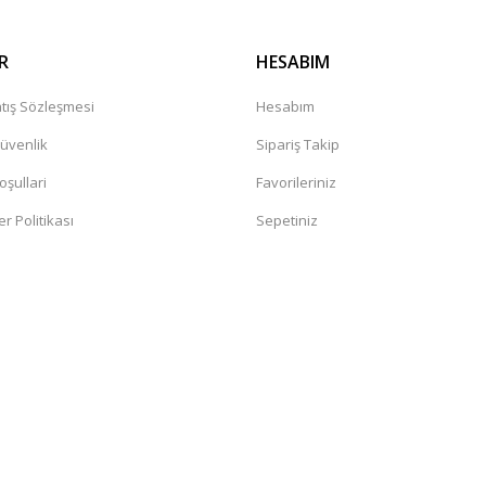
leceğiniz güvenilir bir mağaza
R
HESABIM
tış Sözleşmesi
Hesabım
Güvenlik
Sipariş Takip
oşullari
Favorileriniz
er Politikası
Sepetiniz
değil. Yorumlara bakildiginda hep bi
sandaki şüphelerin artmasına neden