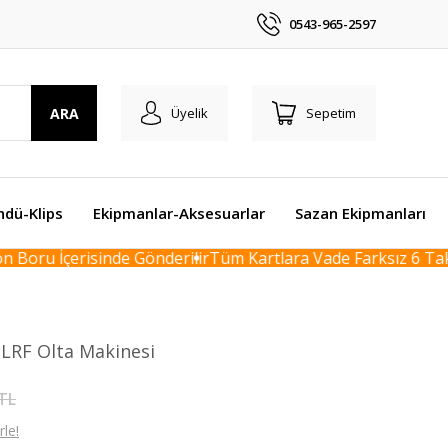
0543-965-2597
ARA
Üyelik
Sepetim
ndü-Klips
Ekipmanlar-Aksesuarlar
Sazan Ekipmanları
Boru İçerisinde Gönderilir
Tüm Kartlara Vade Farksız 6 Taks
LRF Olta Makinesi
 TL
le!