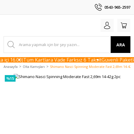
0543-965-2597
ARA
içi 16.00)
Tüm Kartlara Vade Farksız 6 Taksit
Güvenli Paketle
Anasayfa
Olta Kamışları
Shimano Nasci Spinning Moderate Fast 2,69m 14-42g
%15