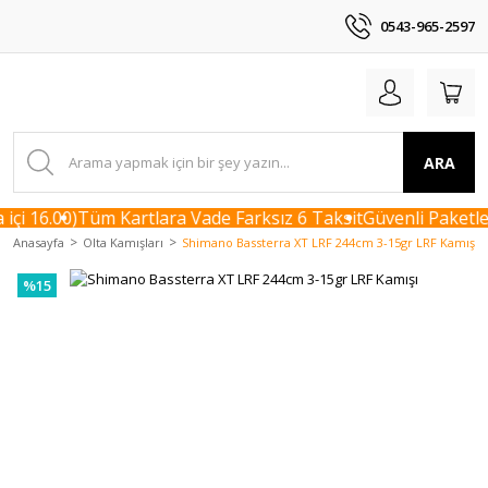
0543-965-2597
ARA
çi 16.00)
Tüm Kartlara Vade Farksız 6 Taksit
Güvenli Paketlem
Anasayfa
Olta Kamışları
Shimano Bassterra XT LRF 244cm 3-15gr LRF Kamışı
%15