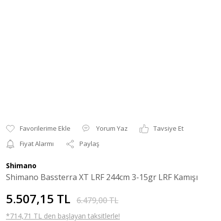
Yorum Yaz
Tavsiye Et
Fiyat Alarmı
Paylaş
Shimano
Shimano Bassterra XT LRF 244cm 3-15gr LRF Kamışı
5.507,15 TL
6.479,00 TL
*714,71 TL den başlayan taksitlerle!