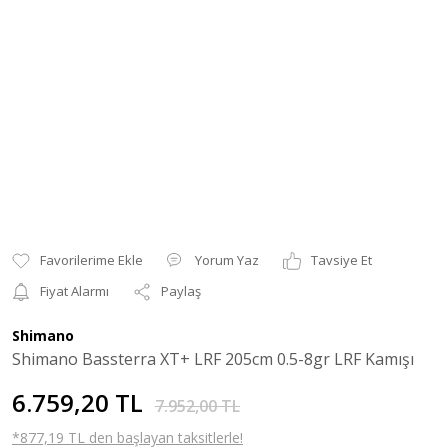
Yorum Yaz
Tavsiye Et
Fiyat Alarmı
Paylaş
Shimano
Shimano Bassterra XT+ LRF 205cm 0.5-8gr LRF Kamışı
6.759,20 TL
7.952,00 TL
*877,19 TL den başlayan taksitlerle!