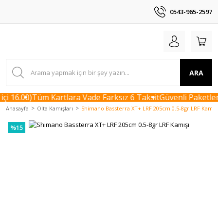
0543-965-2597
ARA
i 16.00)
Tüm Kartlara Vade Farksız 6 Taksit
Güvenli Paketlem
Anasayfa
Olta Kamışları
Shimano Bassterra XT+ LRF 205cm 0.5-8gr LRF Kamış
%15