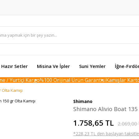
Hazır Setler
Misina Ve İpler
Suni Yemler
İğne-Fırdö
/ Yurtiçi Kargo
%100 Orijinal Ürün Garantisi
Kamışlar Karton 
r Olta Kamışı
Shimano
Shimano Alivio Boat 135
1.758,65 TL
2.069,00
*228,23 TL den başlayan taksitler