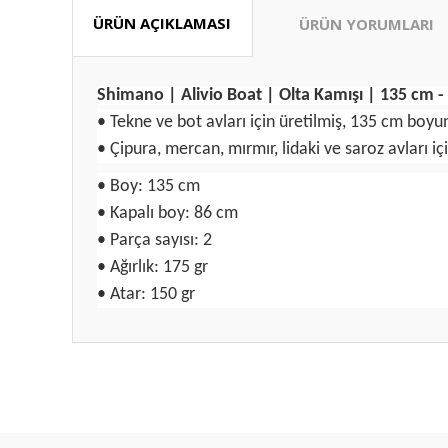
ÜRÜN AÇIKLAMASI
ÜRÜN YORUMLARI
Shimano | Alivio Boat | Olta Kamışı | 135 cm -
• Tekne ve bot avları için üretilmiş, 135 cm boyun
• Çipura, mercan, mırmır, lidaki ve saroz avları içi
• Boy: 135 cm
• Kapalı boy: 86 cm
• Parça sayısı: 2
• Ağırlık: 175 gr
• Atar: 150 gr
Bu ürünün fiyat bilgisi, resim, ürün açıklamalarında ve diğ
Ürünler elime sorunsuz bir şekilde ulaştı görseldeki gibi h
Görüş ve önerileriniz için teşekkür ederiz.
teşekkürler…Aykut av marketmi düşünmeye gerek yok…⭐️⭐️
Abdullah Süzer | 05/08/2026
Ürün resmi kalitesiz, bozuk veya görüntülenemiyor.