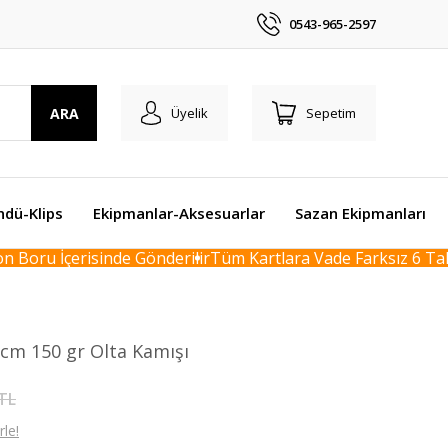
0543-965-2597
ARA
Üyelik
Sepetim
ndü-Klips
Ekipmanlar-Aksesuarlar
Sazan Ekipmanları
Boru İçerisinde Gönderilir
Tüm Kartlara Vade Farksız 6 Taksi
 cm 150 gr Olta Kamışı
 TL
le!