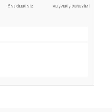
ÖNERİLERİNİZ
ALIŞVERİŞ DENEYİMİ
ıza iletebilirsiniz.