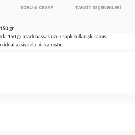
SORU & CEVAP
TAKSİT SEÇENEKLERİ
 150 gr
da 150 gr atarlı hassas uzun saplı kullanışlı kamış.
n ideal aksiyonlu bir kamıştır.
er konularda yetersiz gördüğünüz noktaları öneri formunu kullanarak tarafım
arika… ayrıca hediye için çok
⭐️⭐️⭐️
Ürün hakkında henüz soru sorulmamış.
Bu ürüne ilk yorumu siz yapın!