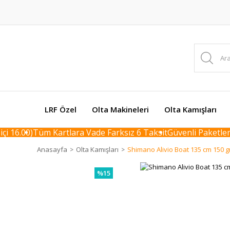
LRF Özel
Olta Makineleri
Olta Kamışları
 16.00)
Tüm Kartlara Vade Farksız 6 Taksit
Güvenli Paketleme 
Anasayfa
Olta Kamışları
Shimano Alivio Boat 135 cm 150 g
%15