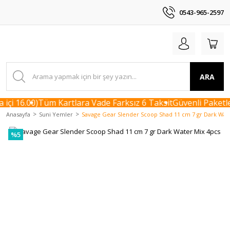
0543-965-2597
ARA
içi 16.00)
Tüm Kartlara Vade Farksız 6 Taksit
Güvenli Paketle
Anasayfa
Suni Yemler
Savage Gear Slender Scoop Shad 11 cm 7 gr Dark Wat
%5