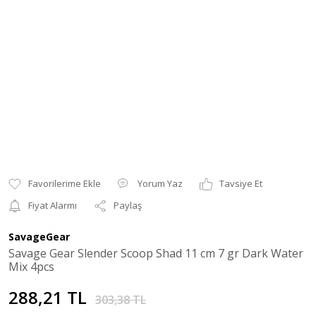
Yorum Yaz
Tavsiye Et
Fiyat Alarmı
Paylaş
SavageGear
Savage Gear Slender Scoop Shad 11 cm 7 gr Dark Water
Mix 4pcs
288,21 TL
303,38 TL