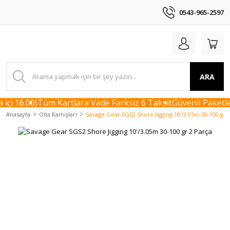
0543-965-2597
ARA
çi 16.00)
Tüm Kartlara Vade Farksız 6 Taksit
Güvenli Paketle
Anasayfa
Olta Kamışları
Savage Gear SGS2 Shore Jigging 10'/3.05m 30-100 gr 