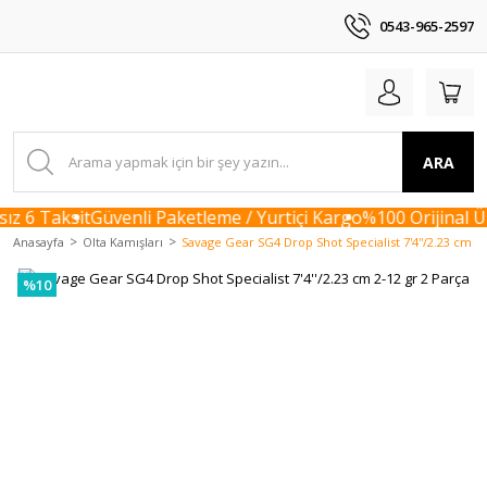
0543-965-2597
ARA
z 6 Taksit
Güvenli Paketleme / Yurtiçi Kargo
%100 Orijinal Ür
Anasayfa
Olta Kamışları
Savage Gear SG4 Drop Shot Specialist 7'4''/2.23 cm 2-
%10