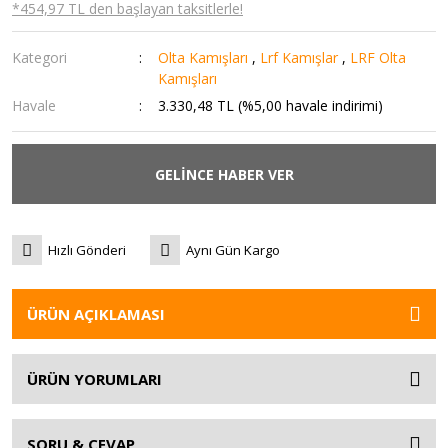
*454,97 TL den başlayan taksitlerle!
Kategori
Olta Kamışları
,
Lrf Kamışlar
,
LRF Olta
Kamışları
Havale
3.330,48 TL (%5,00 havale indirimi)
GELİNCE HABER VER
Hızlı Gönderi
Aynı Gün Kargo
ÜRÜN AÇIKLAMASI
ÜRÜN YORUMLARI
SORU & CEVAP