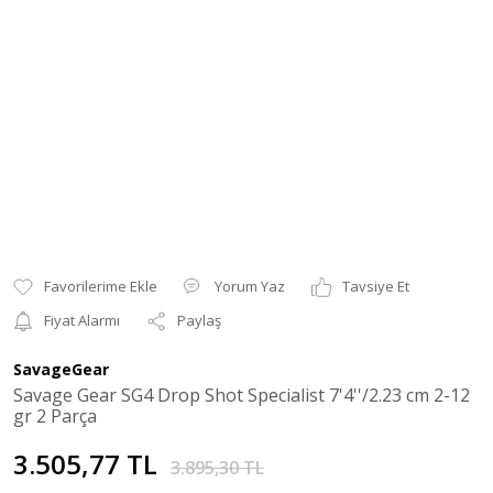
Yorum Yaz
Tavsiye Et
Fiyat Alarmı
Paylaş
SavageGear
Savage Gear SG4 Drop Shot Specialist 7'4''/2.23 cm 2-12
gr 2 Parça
3.505,77 TL
3.895,30 TL