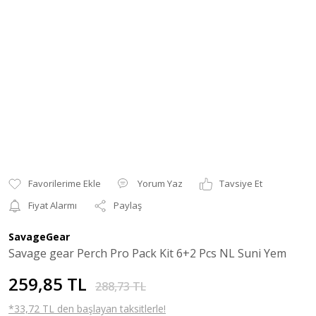
Yorum Yaz
Tavsiye Et
Fiyat Alarmı
Paylaş
SavageGear
Savage gear Perch Pro Pack Kit 6+2 Pcs NL Suni Yem
259,85 TL
288,73 TL
*33,72 TL den başlayan taksitlerle!