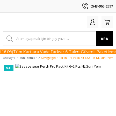
0543-965-2597
ARA
16.00)
Tüm Kartlara Vade Farksız 6 Taksit
Güvenli Paketleme 
Anasayfa
Suni Yemler
Savage gear Perch Pro Pack Kit 6+2 Pcs NL Suni Yem
%10