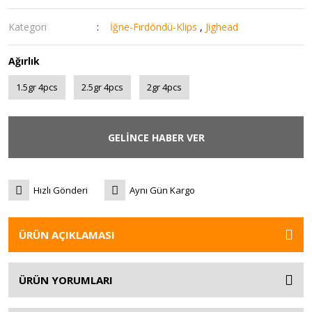
Kategori
İğne-Fırdöndü-Klips
,
Jighead
Ağırlık
1.5gr 4pcs
2.5gr 4pcs
2gr 4pcs
GELİNCE HABER VER
Hızlı Gönderi
Aynı Gün Kargo
ÜRÜN AÇIKLAMASI
ÜRÜN YORUMLARI