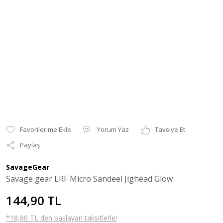
Yorum Yaz
Tavsiye Et
Paylaş
SavageGear
Savage gear LRF Micro Sandeel Jighead Glow
144,90 TL
*18,80 TL den başlayan taksitlerle!