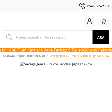
0543-965-2597
ARA
çi 16.00)
Tüm Kartlara Vade Farksız 6 Taksit
Güvenli Paketlem
Anasayfa
İğne-Fırdöndü-Klips
Savage gear LRF Micro Sandeel Jighead Glow