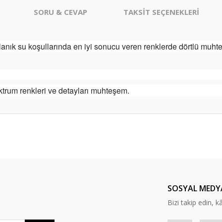
SORU & CEVAP
TAKSİT SEÇENEKLERİ
anık su koşullarında en iyi sonucu veren renklerde dörtlü muht
ktrum renkleri ve detayları muhteşem.
er konularda yetersiz gördüğünüz noktaları öneri formunu kullanarak tarafım
arika… ayrıca hediye için çok
⭐️⭐️⭐️
Ürün hakkında henüz soru sorulmamış.
Bu ürüne ilk yorumu siz yapın!
Yorum Yaz
Soru Sor
aldım satıcı çok değerli artık benim
SOSYAL MEDY
a sonu olmasına rağmen . herkese
Bizi takip edin, kâr