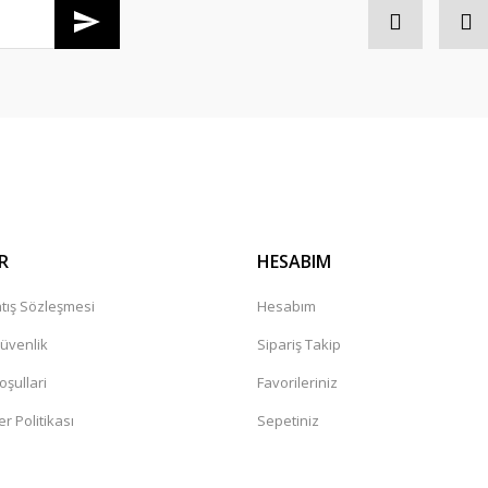
Gönder
r mağaza. Çok memnun kaldım tavsiye
leceğiniz güvenilir bir mağaza
R
HESABIM
tış Sözleşmesi
Hesabım
Güvenlik
Sipariş Takip
oşullari
Favorileriniz
er Politikası
Sepetiniz
değil. Yorumlara bakildiginda hep bi
sandaki şüphelerin artmasına neden