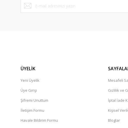
Cok güzel
Ersen Karakuş | 30/07/2026
Güvenilir, uygun fiyata kaliteli ürünler satan başarılı bi
ederim
U... T... | 28/07/2026
ÜYELİK
Aradığınız herseyi uygun fiyat ve kaliteli hizmet ile bulabi
SAYFALA
U... T... | 28/07/2026
Yeni Üyelik
Mesafeli Sa
Üye Girişi
Gizlilik ve 
Güzel bir deneyimdi.Tavsiye ederim
Şifremi Unuttum
İptal İade K
Kadir İbrahim Demirel | 25/07/2026
İletişim Formu
Kişisel Veril
1-Fiyatlar piyasinin altında olduğu için bı şüphe oluşmadı 
Havale Bildirim Formu
Bloglar
memnuniyet, sanki kendileri yorum yazmış hissi verip in