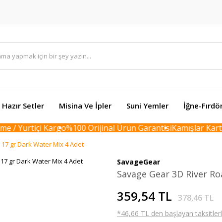
Hazır Setler
Misina Ve İpler
Suni Yemler
İğne-Fırdö
 / Yurtiçi Kargo
%100 Orijinal Ürün Garantisi
Kamışlar Karton
17 gr Dark Water Mix 4 Adet
SavageGear
Savage Gear 3D River Ro
359,54 TL
378,46 TL
*46,66 TL den başlayan taksitlerl