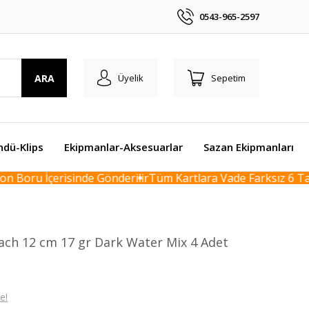
0543-965-2597
ARA
Üyelik
Sepetim
ndü-Klips
Ekipmanlar-Aksesuarlar
Sazan Ekipmanları
 Boru İçerisinde Gönderilir
Tüm Kartlara Vade Farksız 6 Taks
ach 12 cm 17 gr Dark Water Mix 4 Adet
e!