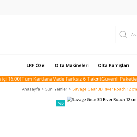
LRF Özel
Olta Makineleri
Olta Kamışları
 16.00)
Tüm Kartlara Vade Farksız 6 Taksit
Güvenli Paketleme
Anasayfa
Suni Yemler
Savage Gear 3D River Roach 12 cm 
%5