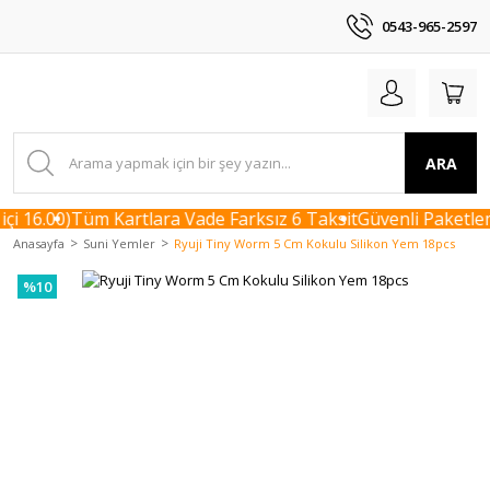
0543-965-2597
ARA
i 16.00)
Tüm Kartlara Vade Farksız 6 Taksit
Güvenli Paketleme
Anasayfa
Suni Yemler
Ryuji Tiny Worm 5 Cm Kokulu Silikon Yem 18pcs
%10