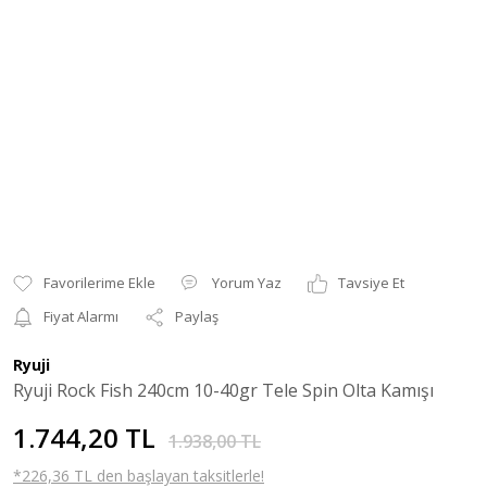
Yorum Yaz
Tavsiye Et
Fiyat Alarmı
Paylaş
Ryuji
Ryuji Rock Fish 240cm 10-40gr Tele Spin Olta Kamışı
1.744,20 TL
1.938,00 TL
*226,36 TL den başlayan taksitlerle!