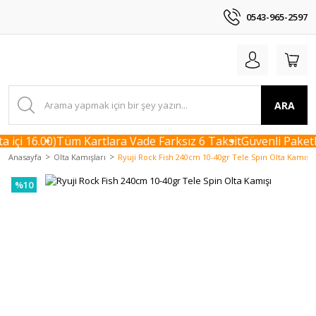
0543-965-2597
ARA
içi 16.00)
Tüm Kartlara Vade Farksız 6 Taksit
Güvenli Paketl
Anasayfa
Olta Kamışları
Ryuji Rock Fish 240cm 10-40gr Tele Spin Olta Kamışı
%10