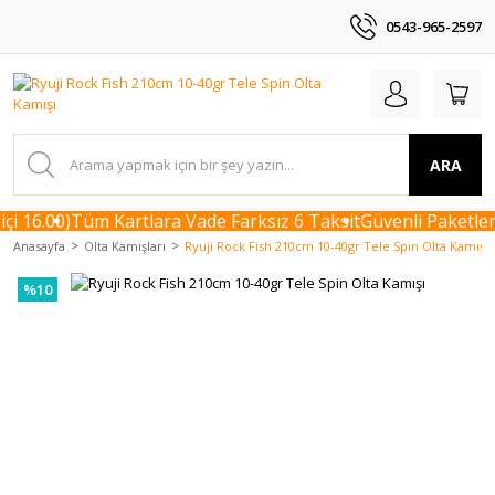
0543-965-2597
ARA
i 16.00)
Tüm Kartlara Vade Farksız 6 Taksit
Güvenli Paketlem
Anasayfa
Olta Kamışları
Ryuji Rock Fish 210cm 10-40gr Tele Spin Olta Kamışı
%10