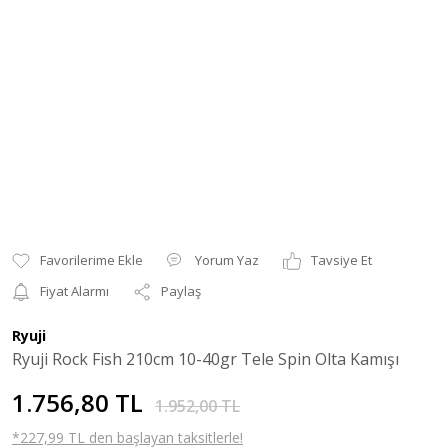
Yorum Yaz
Tavsiye Et
Fiyat Alarmı
Paylaş
Ryuji
Ryuji Rock Fish 210cm 10-40gr Tele Spin Olta Kamışı
1.756,80 TL
1.952,00 TL
*227,99 TL den başlayan taksitlerle!