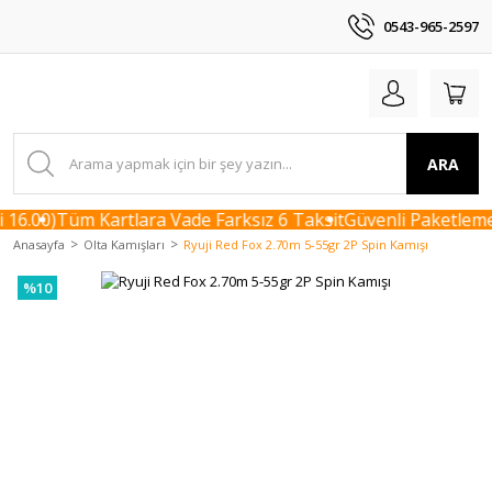
0543-965-2597
ARA
16.00)
Tüm Kartlara Vade Farksız 6 Taksit
Güvenli Paketleme 
Anasayfa
Olta Kamışları
Ryuji Red Fox 2.70m 5-55gr 2P Spin Kamışı
%10