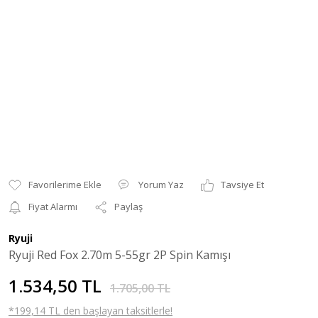
Yorum Yaz
Tavsiye Et
Fiyat Alarmı
Paylaş
Ryuji
Ryuji Red Fox 2.70m 5-55gr 2P Spin Kamışı
1.534,50 TL
1.705,00 TL
*199,14 TL den başlayan taksitlerle!