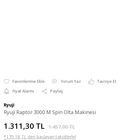
Yorum Yaz
Tavsiye Et
Fiyat Alarmı
Paylaş
Ryuji
Ryuji Raptor 3000 M Spin Olta Makinesi
1.311,30 TL
1.457,00 TL
*170,18 TL den başlayan taksitlerle!