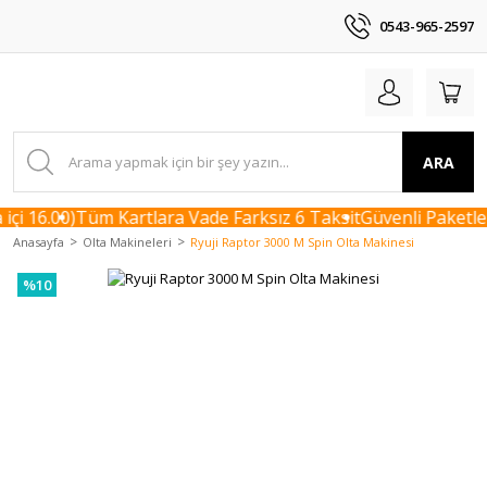
0543-965-2597
ARA
çi 16.00)
Tüm Kartlara Vade Farksız 6 Taksit
Güvenli Paketlem
Anasayfa
Olta Makineleri
Ryuji Raptor 3000 M Spin Olta Makinesi
%10