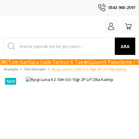
0543-965-2597
ARA
00)
Tüm Kartlara Vade Farksız 6 Taksit
Güvenli Paketleme / Yu
Anasayfa
Olta Kamışları
Ryuji Luna II 2.10m 0.5-10gr 2P Lrf Olta Kamışı
%10