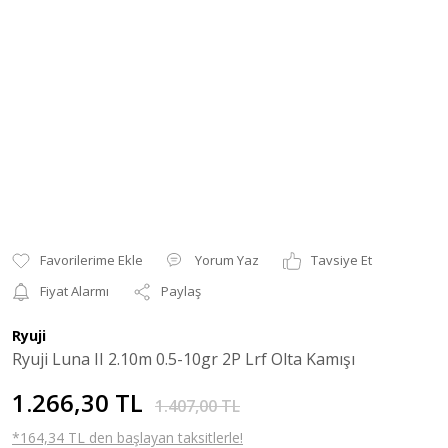
Yorum Yaz
Tavsiye Et
Fiyat Alarmı
Paylaş
Ryuji
Ryuji Luna II 2.10m 0.5-10gr 2P Lrf Olta Kamışı
1.266,30 TL
1.407,00 TL
*164,34 TL den başlayan taksitlerle!