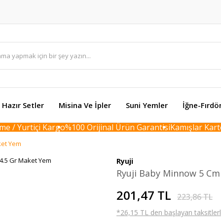
Hazır Setler
Misina Ve İpler
Suni Yemler
İğne-Fırdö
/ Yurtiçi Kargo
%100 Orijinal Ürün Garantisi
Kamışlar Karton 
ket Yem
Ryuji
Ryuji Baby Minnow 5 Cm
201,47 TL
223,86 TL
*26,15 TL den başlayan taksitlerl