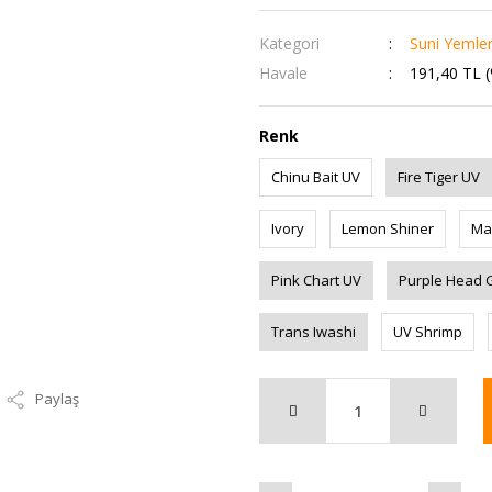
Kategori
Suni Yemle
Havale
191,40 TL (
Renk
Chinu Bait UV
Fire Tiger UV
Ivory
Lemon Shiner
Ma
Pink Chart UV
Purple Head 
Trans Iwashi
UV Shrimp
Paylaş