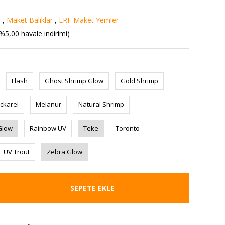
r
,
Maket Balıklar
,
LRF Maket Yemler
%5,00 havale indirimi)
Flash
Ghost Shrimp Glow
Gold Shrimp
ckarel
Melanur
Natural Shrimp
Glow
Rainbow UV
Teke
Toronto
UV Trout
Zebra Glow
SEPETE EKLE