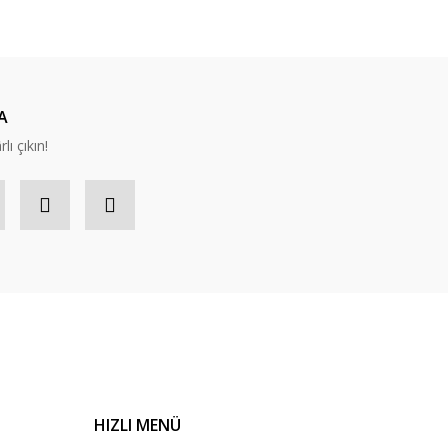
A
lı çıkın!
HIZLI MENÜ