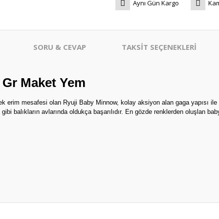
Aynı Gün Kargo
Kam
SORU & CEVAP
TAKSİT SEÇENEKLERİ
 Gr Maket Yem
k erim mesafesi olan Ryuji Baby Minnow, kolay aksiyon alan gaga yapısı ile avc
it gibi balıkların avlarında oldukça başarılıdır. En gözde renklerden oluşlan 
er konularda yetersiz gördüğünüz noktaları öneri formunu kullanarak tarafım
arika… ayrıca hediye için çok