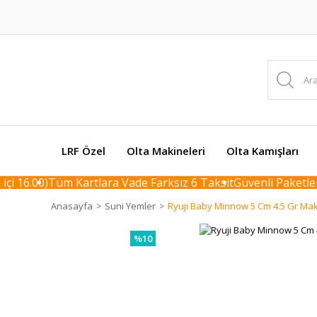
LRF Özel
Olta Makineleri
Olta Kamışları
 16.00)
Tüm Kartlara Vade Farksız 6 Taksit
Güvenli Paketleme 
Anasayfa
Suni Yemler
Ryuji Baby Minnow 5 Cm 4.5 Gr Ma
%10