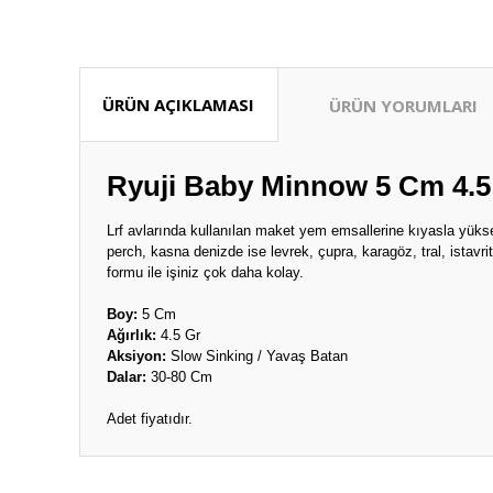
ÜRÜN AÇIKLAMASI
ÜRÜN YORUMLARI
Ryuji Baby Minnow 5 Cm 4.5
Lrf avlarında kullanılan maket yem emsallerine kıyasla yükse
perch, kasna denizde ise levrek, çupra, karagöz, tral, istavr
formu ile işiniz çok daha kolay.
Boy:
5 Cm
Ağırlık:
4.5 Gr
Aksiyon:
Slow Sinking / Yavaş Batan
Dalar:
30-80 Cm
Adet fiyatıdır.
Bu ürünün fiyat bilgisi, resim, ürün açıklamalarında ve diğ
Ürünler elime sorunsuz bir şekilde ulaştı görseldeki gibi h