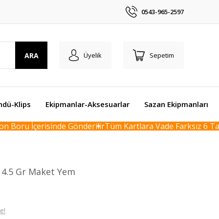
0543-965-2597
ARA
Üyelik
Sepetim
ndü-Klips
Ekipmanlar-Aksesuarlar
Sazan Ekipmanları
Boru İçerisinde Gönderilir
Tüm Kartlara Vade Farksız 6 Taks
 4.5 Gr Maket Yem
e!