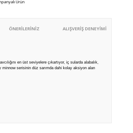
panyalı Ürün
ÖNERİLERİNİZ
ALIŞVERİŞ DENEYİMİ
ılığını en üst seviyelere çıkartıyor, iç sularda alabalık,
baby minnow serisinin düz sarımda dahi kolay aksiyon alan
ıza iletebilirsiniz.