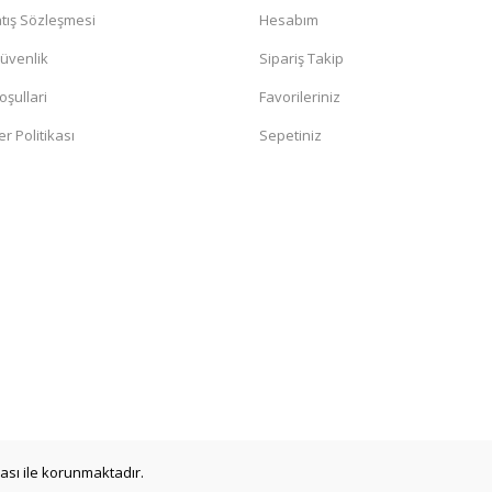
tış Sözleşmesi
Hesabım
Güvenlik
Sipariş Takip
oşullari
Favorileriniz
er Politikası
Sepetiniz
değil. Yorumlara bakildiginda hep bi
sandaki şüphelerin artmasına neden
ikası ile korunmaktadır.