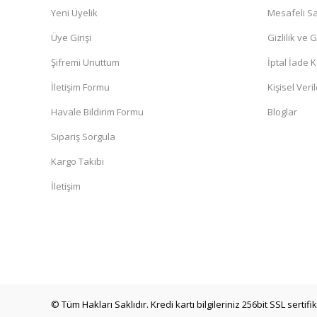
U... T... | 28/07/2026
Yeni Üyelik
Mesafeli Sa
Üye Girişi
Gizlilik ve 
Güzel bir deneyimdi.Tavsiye ederim
Şifremi Unuttum
İptal İade K
Kadir İbrahim Demirel | 25/07/2026
İletişim Formu
Kişisel Veril
1-Fiyatlar piyasinin altında olduğu için bı şüphe oluşmadı 
Havale Bildirim Formu
Bloglar
memnuniyet, sanki kendileri yorum yazmış hissi verip in
oluyor.
Sipariş Sorgula
Kadir İbrahim Demirel | 25/07/2026
Kargo Takibi
İletişim
Mükemmel
Serdar Demir | 11/07/2026
Hızlı ve güvenli kargo
S... Y... | 11/07/2026
© Tüm Hakları Saklıdır. Kredi kartı bilgileriniz 256bit SSL sertif