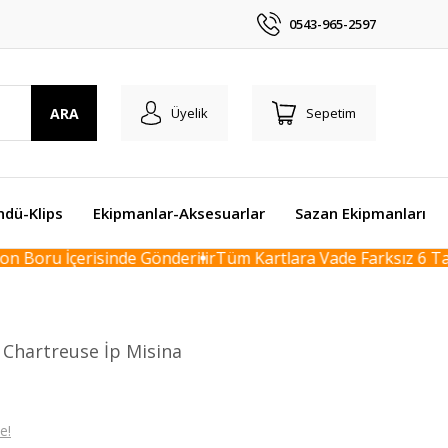
0543-965-2597
ARA
Üyelik
Sepetim
ndü-Klips
Ekipmanlar-Aksesuarlar
Sazan Ekipmanları
Boru İçerisinde Gönderilir
Tüm Kartlara Vade Farksız 6 Taksi
 Chartreuse İp Misina
e!