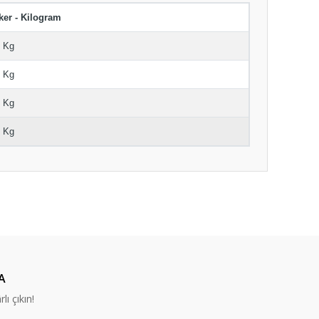
ker - Kilogram
5 Kg
5 Kg
5 Kg
5 Kg
ıza iletebilirsiniz.
A
lı çıkın!