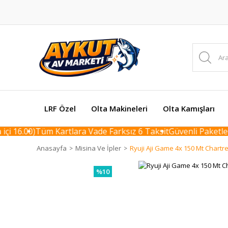
LRF Özel
Olta Makineleri
Olta Kamışları
 16.00)
Tüm Kartlara Vade Farksız 6 Taksit
Güvenli Paketleme 
Anasayfa
Misina Ve İpler
Ryuji Aji Game 4x 150 Mt Chartr
%10