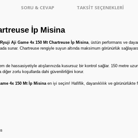
SORU & CEVAP
TAKSİT SEÇENEKLERİ
rtreuse İp Misina
Ryuji Aji Game 4x 150 Mt Chartreuse İp Misina
, üstün performans ve dayanı
rada sunar. Chartreuse rengiyle suyun altında maksimum görünürlük sağlayarak
em de hassasiyetiyle atışlarınızda kusursuz bir kontrol sağlar. 150 metre uzun
iğer zorlu koşullarda dahi güvenilirliğini korur.
Game 4x 150 Mt İp Misina
en iyi seçim! Hafiflik, dayanıklılık ve görünürlükte 
ns