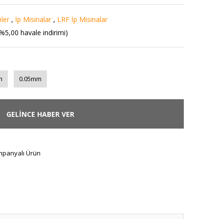
ler
,
İp Misinalar
,
LRF İp Misinalar
%5,00 havale indirimi)
m
0.05mm
GELİNCE HABER VER
panyalı Ürün