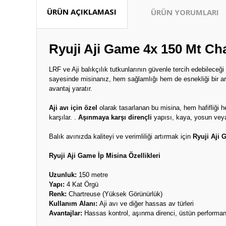
ÜRÜN AÇIKLAMASI
ÜRÜN YORUMLARI
Ryuji Aji Game 4x 150 Mt Cha
LRF ve Aji balıkçılık tutkunlarının güvenle tercih edebileceği
sayesinde misinanız, hem sağlamlığı hem de esnekliği bir a
avantaj yaratır.
Aji avı için özel
olarak tasarlanan bu misina, hem hafifliği h
karşılar. .
Aşınmaya karşı dirençli
yapısı, kaya, yosun veya d
Balık avınızda kaliteyi ve verimliliği artırmak için
Ryuji Aji 
Ryuji Aji Game İp Misina Özellikleri
Uzunluk:
150 metre
Yapı:
4 Kat Örgü
Renk:
Chartreuse (Yüksek Görünürlük)
Kullanım Alanı:
Aji avı ve diğer hassas av türleri
Avantajlar:
Hassas kontrol, aşınma direnci, üstün performa