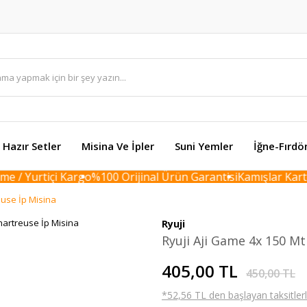
Hazır Setler
Misina Ve İpler
Suni Yemler
İğne-Fırdö
/ Yurtiçi Kargo
%100 Orijinal Ürün Garantisi
Kamışlar Karton 
euse İp Misina
Ryuji
Ryuji Aji Game 4x 150 Mt
405,00 TL
450,00 TL
*52,56 TL den başlayan taksitlerl