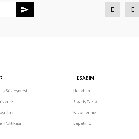
Gönder
r mağaza. Çok memnun kaldım tavsiye
leceğiniz güvenilir bir mağaza
R
HESABIM
tış Sözleşmesi
Hesabım
Güvenlik
Sipariş Takip
oşullari
Favorileriniz
er Politikası
Sepetiniz
değil. Yorumlara bakildiginda hep bi
sandaki şüphelerin artmasına neden