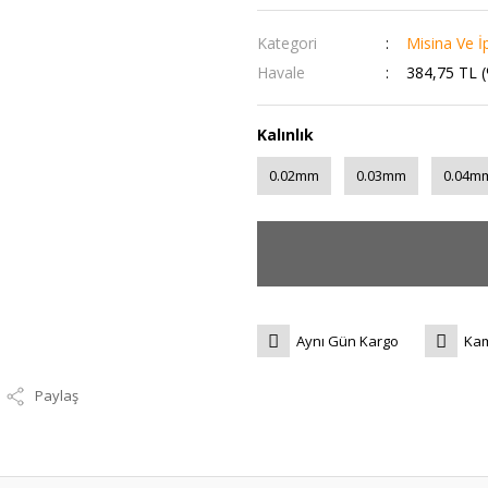
Kategori
Misina Ve İp
Havale
384,75 TL (
Kalınlık
0.02mm
0.03mm
0.04m
Aynı Gün Kargo
Kam
Paylaş