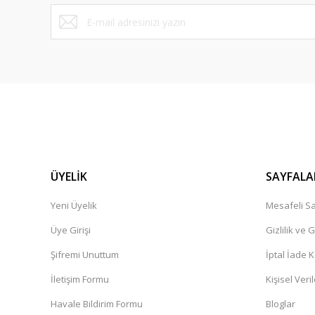
Yunus Daştan | 03/08/2026
Bu ürüne benzer farklı alternatifler olmalı.
Cok güzel
Ersen Karakuş | 30/07/2026
Güvenilir, uygun fiyata kaliteli ürünler satan başarılı bi
ederim
U... T... | 28/07/2026
ÜYELİK
Aradığınız herseyi uygun fiyat ve kaliteli hizmet ile bulabi
SAYFALA
U... T... | 28/07/2026
Yeni Üyelik
Mesafeli Sa
Üye Girişi
Gizlilik ve 
Güzel bir deneyimdi.Tavsiye ederim
Şifremi Unuttum
İptal İade K
Kadir İbrahim Demirel | 25/07/2026
İletişim Formu
Kişisel Veril
1-Fiyatlar piyasinin altında olduğu için bı şüphe oluşmadı 
Havale Bildirim Formu
Bloglar
memnuniyet, sanki kendileri yorum yazmış hissi verip in