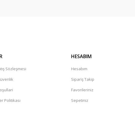
Gönder
r mağaza. Çok memnun kaldım tavsiye
leceğiniz güvenilir bir mağaza
R
HESABIM
tış Sözleşmesi
Hesabım
Güvenlik
Sipariş Takip
oşullari
Favorileriniz
er Politikası
Sepetiniz
değil. Yorumlara bakildiginda hep bi
sandaki şüphelerin artmasına neden