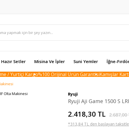
Hazır Setler
Misina Ve İpler
Suni Yemler
İğne-Fırdö
/ Yurtiçi Kargo
%100 Orijinal Ürün Garantisi
Kamışlar Karton 
Makinesi
Ryuji
Ryuji Aji Game 1500 S LR
2.418,30 TL
2.687,00
*313,84 TL den başlayan taksitler