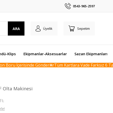
0543-965-2597
ARA
Üyelik
Sepetim
ndü-Klips
Ekipmanlar-Aksesuarlar
Sazan Ekipmanları
Boru İçerisinde Gönderilir
Tüm Kartlara Vade Farksız 6 Taksi
F Olta Makinesi
 TL
le!