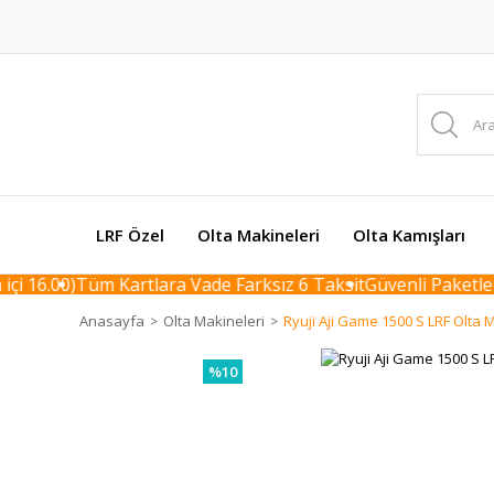
LRF Özel
Olta Makineleri
Olta Kamışları
 16.00)
Tüm Kartlara Vade Farksız 6 Taksit
Güvenli Paketleme 
Anasayfa
Olta Makineleri
Ryuji Aji Game 1500 S LRF Olta 
%10