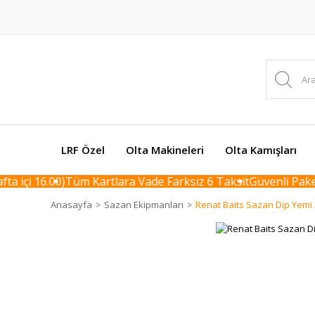
LRF Özel
Olta Makineleri
Olta Kamışları
 içi 16.00)
Tüm Kartlara Vade Farksız 6 Taksit
Güvenli Paketl
Anasayfa
Sazan Ekipmanları
Renat Baits Sazan Dip Yemi