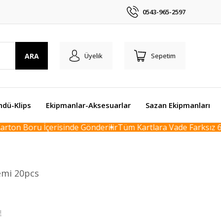
0543-965-2597
ARA
Üyelik
Sepetim
ndü-Klips
Ekipmanlar-Aksesuarlar
Sazan Ekipmanları
ton Boru İçerisinde Gönderilir
Tüm Kartlara Vade Farksız 6 T
emi 20pcs
!