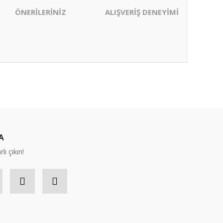
ÖNERİLERİNİZ
ALIŞVERİŞ DENEYİMİ
ıza iletebilirsiniz.
A
lı çıkın!