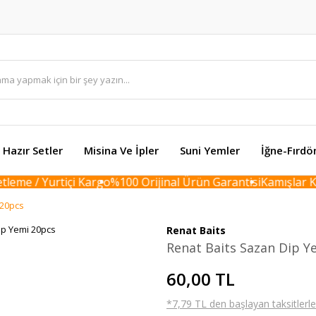
Hazır Setler
Misina Ve İpler
Suni Yemler
İğne-Fırdö
eme / Yurtiçi Kargo
%100 Orijinal Ürün Garantisi
Kamışlar Kar
 20pcs
Renat Baits
Renat Baits Sazan Dip Y
60,00 TL
*7,79 TL den başlayan taksitlerle