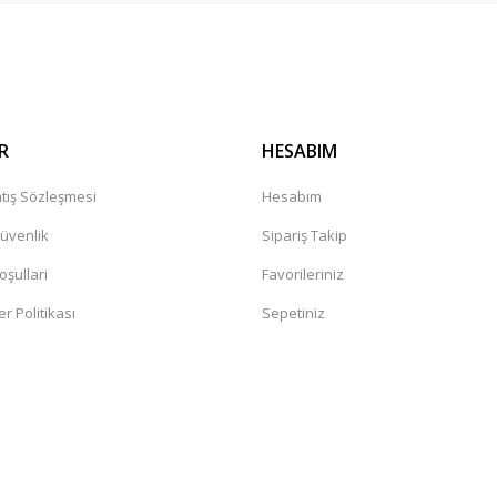
Gönder
r mağaza. Çok memnun kaldım tavsiye
leceğiniz güvenilir bir mağaza
R
HESABIM
tış Sözleşmesi
Hesabım
Güvenlik
Sipariş Takip
oşullari
Favorileriniz
er Politikası
Sepetiniz
değil. Yorumlara bakildiginda hep bi
sandaki şüphelerin artmasına neden