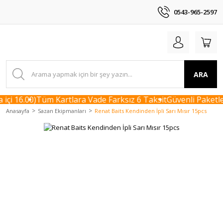
0543-965-2597
ARA
çi 16.00)
Tüm Kartlara Vade Farksız 6 Taksit
Güvenli Paketle
Anasayfa
Sazan Ekipmanları
Renat Baits Kendinden İpli Sarı Mısır 15pcs