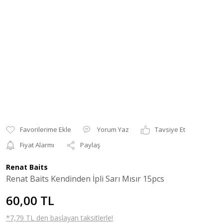
Yorum Yaz
Tavsiye Et
Fiyat Alarmı
Paylaş
Renat Baits
Renat Baits Kendinden İpli Sarı Mısır 15pcs
60,00 TL
*7,79 TL den başlayan taksitlerle!