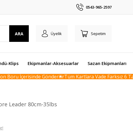
0543-965-2597
ARA
Üyelik
Sepetim
ndü-Klips
Ekipmanlar-Aksesuarlar
Sazan Ekipmanları
 Boru İçerisinde Gönderilir
Tüm Kartlara Vade Farksız 6 Taks
Core Leader 80cm-35lbs
e!