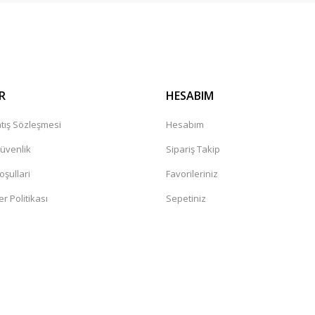
Gönder
r mağaza. Çok memnun kaldım tavsiye
leceğiniz güvenilir bir mağaza
R
HESABIM
tış Sözleşmesi
Hesabım
Güvenlik
Sipariş Takip
oşullari
Favorileriniz
er Politikası
Sepetiniz
değil. Yorumlara bakildiginda hep bi
sandaki şüphelerin artmasına neden