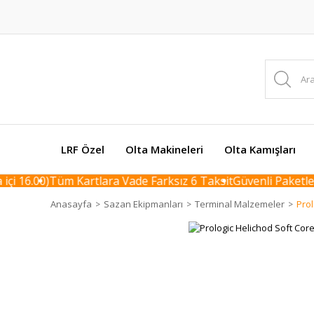
LRF Özel
Olta Makineleri
Olta Kamışları
i 16.00)
Tüm Kartlara Vade Farksız 6 Taksit
Güvenli Paketleme
Anasayfa
Sazan Ekipmanları
Terminal Malzemeler
Prol