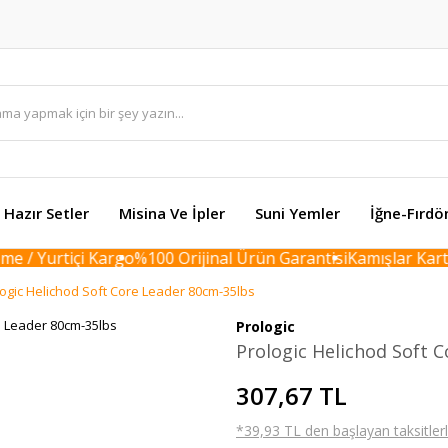
Hazır Setler
Misina Ve İpler
Suni Yemler
İğne-Fırdö
 / Yurtiçi Kargo
%100 Orijinal Ürün Garantisi
Kamışlar Karton
ogic Helichod Soft Core Leader 80cm-35lbs
Prologic
Prologic Helichod Soft 
307,67 TL
*39,93 TL den başlayan taksitlerl