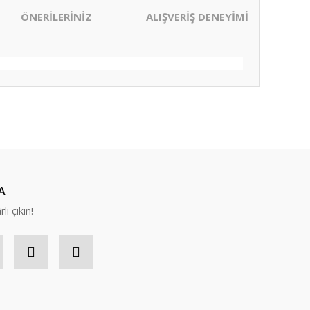
ÖNERİLERİNİZ
ALIŞVERİŞ DENEYİMİ
ıza iletebilirsiniz.
A
lı çıkın!