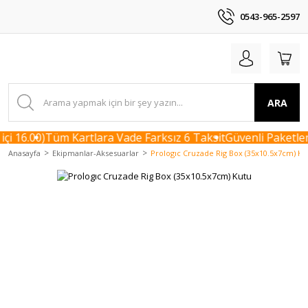
0543-965-2597
ARA
i 16.00)
Tüm Kartlara Vade Farksız 6 Taksit
Güvenli Paketlem
Anasayfa
Ekipmanlar-Aksesuarlar
Prologıc Cruzade Rig Box (35x10.5x7cm) Ku