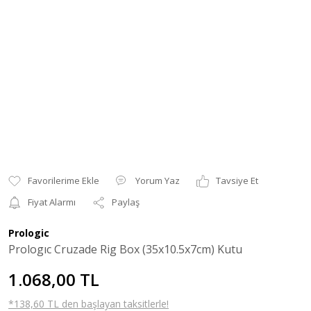
Yorum Yaz
Tavsiye Et
Fiyat Alarmı
Paylaş
Prologic
Prologıc Cruzade Rig Box (35x10.5x7cm) Kutu
1.068,00 TL
*138,60 TL den başlayan taksitlerle!