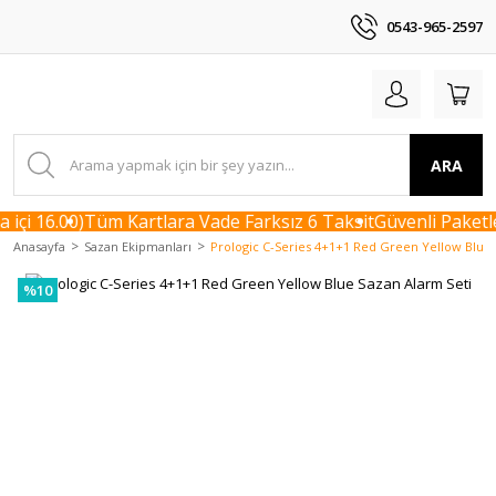
0543-965-2597
ARA
içi 16.00)
Tüm Kartlara Vade Farksız 6 Taksit
Güvenli Paketle
Anasayfa
Sazan Ekipmanları
Prologic C-Series 4+1+1 Red Green Yellow Blue 
%10