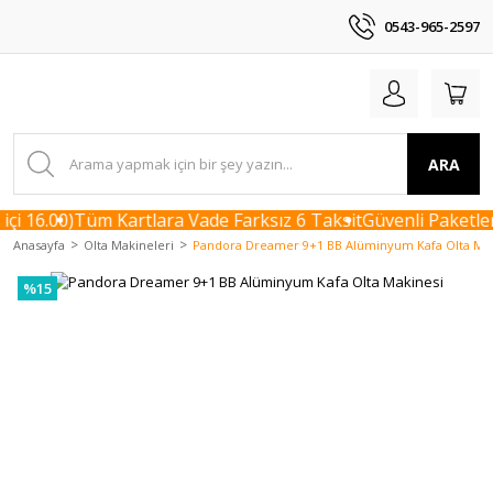
0543-965-2597
ARA
çi 16.00)
Tüm Kartlara Vade Farksız 6 Taksit
Güvenli Paketlem
Anasayfa
Olta Makineleri
Pandora Dreamer 9+1 BB Alüminyum Kafa Olta Mak
%15