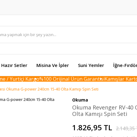
Hazır Setler
Misina Ve İpler
Suni Yemler
İğne-Fırdö
/ Yurtiçi Kargo
%100 Orijinal Ürün Garantisi
Kamışlar Karton 
si Okuma G-power 240cm 15-40 Olta Kamışı Spin Seti
Okuma
Okuma Revenger RV-40 
Olta Kamışı Spin Seti
1.826,95 TL
2.149,35