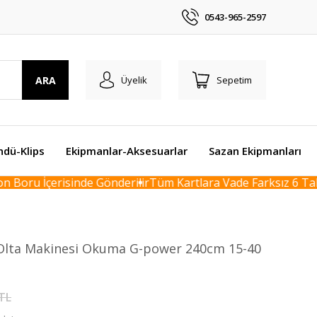
0543-965-2597
ARA
Üyelik
Sepetim
ndü-Klips
Ekipmanlar-Aksesuarlar
Sazan Ekipmanları
Boru İçerisinde Gönderilir
Tüm Kartlara Vade Farksız 6 Taksi
Olta Makinesi Okuma G-power 240cm 15-40
 TL