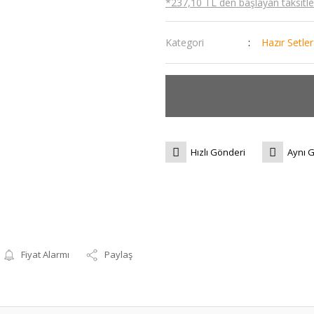
*237,10 TL den başlayan taksitler
Kategori
Hazır Setler
Hızlı Gönderi
Aynı 
Fiyat Alarmı
Paylaş