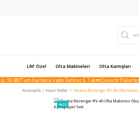
LRF Özel
Olta Makineleri
Olta Kamışları
 16.00)
Tüm Kartlara Vade Farksız 6 Taksit
Güvenli Paketleme 
Anasayfa
Hazır Setler
Okuma Revenger RV-40 Olta Makine
%15