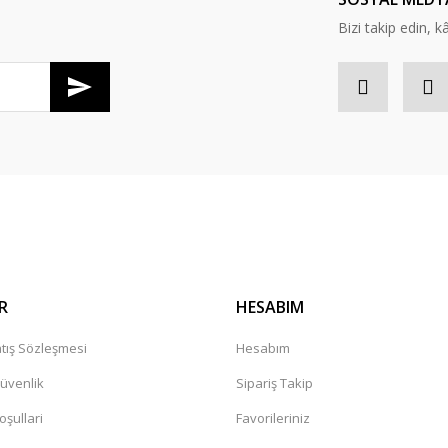
a sonu olmasına rağmen . herkese
Bizi takip edin, kâr
Gönder
r mağaza. Çok memnun kaldım tavsiye
leceğiniz güvenilir bir mağaza
R
HESABIM
tış Sözleşmesi
Hesabım
Güvenlik
Sipariş Takip
oşullari
Favorileriniz