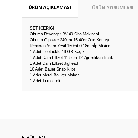
ÜRÜN AÇIKLAMASI
ÜRÜN YORUMLARI
SET İÇERİĞİ :
Okuma Revenger RV-40 Olta Makinesi
Okuma G-power 240cm 15-40gr Olta Kamışı
Remixon Astro Yeşil 150mt 0.18mmİp Misina
1 Adet Ecotackle 18 GR Kaşık
1 Adet Dam Effzet 11.5cm 12.7gr Silikon Balık
1 Adet Dam Effzet Jighead
10 Adet Bauer Snap Klips
1 Adet Metal Balıkçı Makası
1 Adet Turna Teli
Bu ürünün fiyat bilgisi, resim, ürün açıklamalarında ve diğ
Ürünler elime sorunsuz bir şekilde ulaştı görseldeki gibi h
Görüş ve önerileriniz için teşekkür ederiz.
teşekkürler…Aykut av marketmi düşünmeye gerek yok…⭐️⭐️
Abdullah Süzer | 05/08/2026
Ürün resmi kalitesiz, bozuk veya görüntülenemiyor.
Ürün açıklamasında eksik bilgiler bulunuyor.
kaliteli bir ürün. Gayette uygun fiyatlı başlangıç için bunu 
E-BÜLTEN