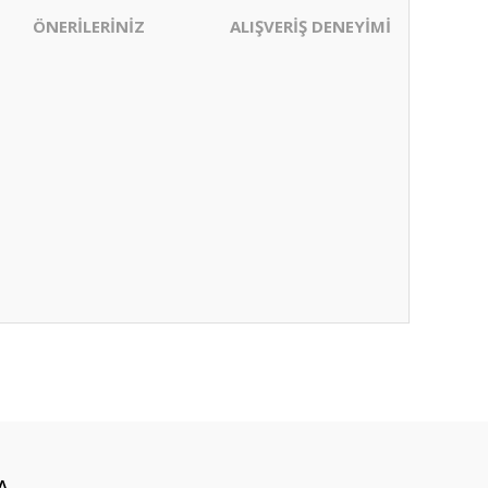
ÖNERİLERİNİZ
ALIŞVERİŞ DENEYİMİ
ıza iletebilirsiniz.
A