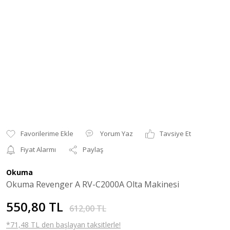
Yorum Yaz
Tavsiye Et
Fiyat Alarmı
Paylaş
Okuma
Okuma Revenger A RV-C2000A Olta Makinesi
550,80 TL
612,00 TL
*71,48 TL den başlayan taksitlerle!