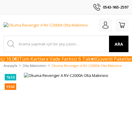
0543-965-2597
ARA
i 16.00)
Tüm Kartlara Vade Farksız 6 Taksit
Güvenli Paketleme
Anasayfa
Olta Makineleri
Okuma Revenger A RV-C2000A Olta Makinesi
%10
YENİ