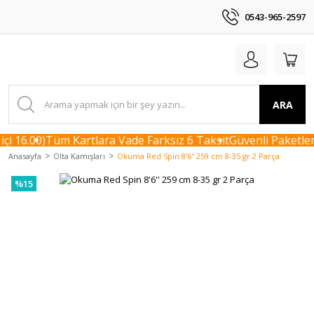
0543-965-2597
ARA
çi 16.00)
Tüm Kartlara Vade Farksız 6 Taksit
Güvenli Paketlem
Anasayfa
Olta Kamışları
Okuma Red Spin 8'6'' 259 cm 8-35 gr 2 Parça
%15