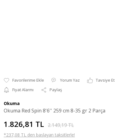
Yorum Yaz
Tavsiye Et
Fiyat Alarmı
Paylaş
Okuma
Okuma Red Spin 8'6'' 259 cm 8-35 gr 2 Parça
1.826,81 TL
2.149,19 TL
*237,08 TL den başlayan taksitlerle!