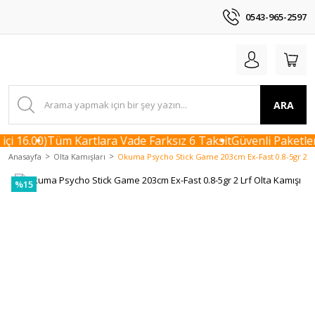
0543-965-2597
ARA
çi 16.00)
Tüm Kartlara Vade Farksız 6 Taksit
Güvenli Paketlem
Anasayfa
Olta Kamışları
Okuma Psycho Stick Game 203cm Ex-Fast 0.8-5gr 2 Lr
%15