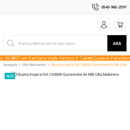
0543-965-2597
ARA
i 16.00)
Tüm Kartlara Vade Farksız 6 Taksit
Güvenli Paketleme
Anasayfa
Olta Makineleri
Okuma Inspira ISX-C5000A Gunsmoke 8+1BB Olta M
%15