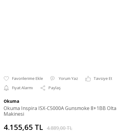
Yorum Yaz
Tavsiye Et
Fiyat Alarmı
Paylaş
Okuma
Okuma Inspira ISX-C5000A Gunsmoke 8+1BB Olta
Makinesi
4.155,65 TL
4.889,00 TL