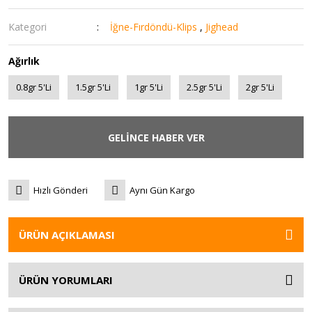
Kategori
İğne-Fırdöndü-Klips
,
Jighead
Ağırlık
0.8gr 5'Li
1.5gr 5'Li
1gr 5'Li
2.5gr 5'Li
2gr 5'Li
GELİNCE HABER VER
Hızlı Gönderi
Aynı Gün Kargo
ÜRÜN AÇIKLAMASI
ÜRÜN YORUMLARI