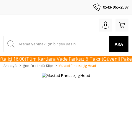
0543-965-2597
ARA
 içi 16.00)
Tüm Kartlara Vade Farksız 6 Taksit
Güvenli Paket
Anasayfa
İğne-Fırdöndü-Klips
Mustad Finesse Jig Head