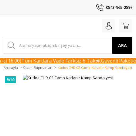
0543-965-2597
ARA
çi 16.00)
Tüm Kartlara Vade Farksız 6 Taksit
Güvenli Paketlem
Anasayfa
Sazan Ekipmanları
Kudos CHR-02 Camo Katlanır Kamp Sandalyesi
%10