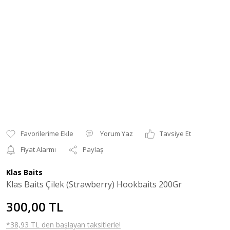
Yorum Yaz
Tavsiye Et
Fiyat Alarmı
Paylaş
Klas Baits
Klas Baits Çilek (Strawberry) Hookbaits 200Gr
300,00 TL
*38,93 TL den başlayan taksitlerle!