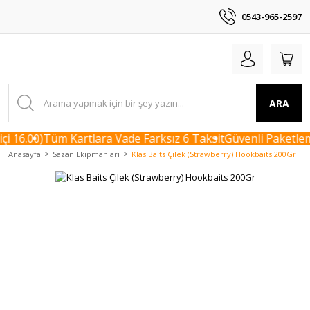
0543-965-2597
ARA
i 16.00)
Tüm Kartlara Vade Farksız 6 Taksit
Güvenli Paketleme
Anasayfa
Sazan Ekipmanları
Klas Baits Çilek (Strawberry) Hookbaits 200Gr