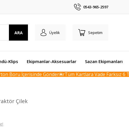
0543-965-2597
ARA
Üyelik
Sepetim
ndü-Klips
Ekipmanlar-Aksesuarlar
Sazan Ekipmanları
n Boru İçerisinde Gönderilir
Tüm Kartlara Vade Farksız 6 Tak
raktör Çilek
e!