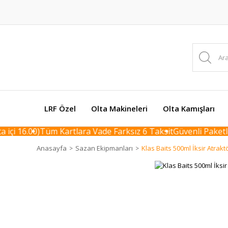
LRF Özel
Olta Makineleri
Olta Kamışları
çi 16.00)
Tüm Kartlara Vade Farksız 6 Taksit
Güvenli Paketlem
Anasayfa
Sazan Ekipmanları
Klas Baits 500ml İksir Atrakt