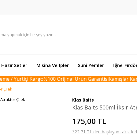
Hazır Setler
Misina Ve İpler
Suni Yemler
İğne-Fırdö
e / Yurtiçi Kargo
%100 Orijinal Ürün Garantisi
Kamışlar Karto
ör Çilek
Klas Baits
Klas Baits 500ml İksir At
175,00 TL
*22,71 TL den başlayan taksitlerl