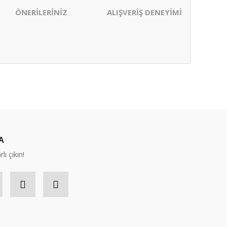
ÖNERİLERİNİZ
ALIŞVERİŞ DENEYİMİ
ıza iletebilirsiniz.
A
lı çıkın!