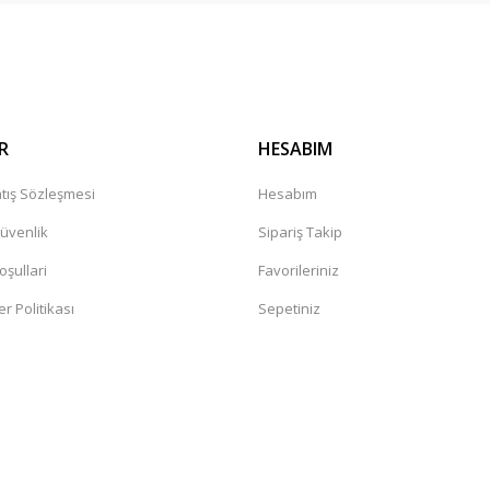
Gönder
r mağaza. Çok memnun kaldım tavsiye
leceğiniz güvenilir bir mağaza
R
HESABIM
tış Sözleşmesi
Hesabım
Güvenlik
Sipariş Takip
oşullari
Favorileriniz
er Politikası
Sepetiniz
değil. Yorumlara bakildiginda hep bi
sandaki şüphelerin artmasına neden