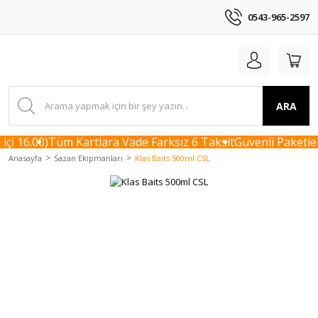
0543-965-2597
ARA
çi 16.00)
Tüm Kartlara Vade Farksız 6 Taksit
Güvenli Paketlem
Anasayfa
Sazan Ekipmanları
Klas Baits 500ml CSL