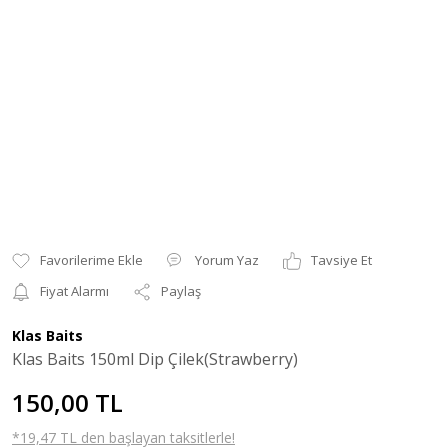
Yorum Yaz
Tavsiye Et
Fiyat Alarmı
Paylaş
Klas Baits
Klas Baits 150ml Dip Çilek(Strawberry)
150,00 TL
*19,47 TL den başlayan taksitlerle!