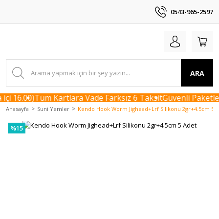
0543-965-2597
ARA
çi 16.00)
Tüm Kartlara Vade Farksız 6 Taksit
Güvenli Paketlem
Anasayfa
Suni Yemler
Kendo Hook Worm Jighead+Lrf Silikonu 2gr+4.5cm 5 
%15