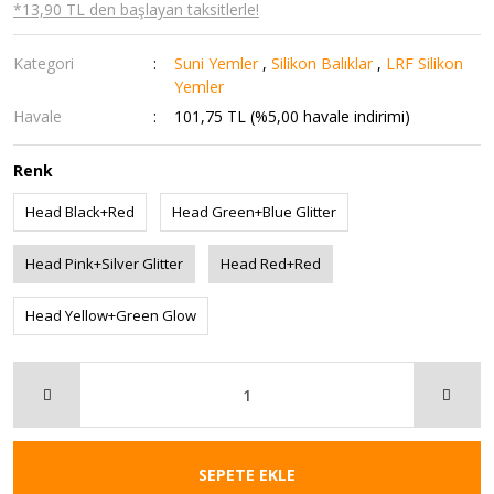
*13,90 TL den başlayan taksitlerle!
Kategori
Suni Yemler
,
Silikon Balıklar
,
LRF Silikon
Yemler
Havale
101,75 TL (%5,00 havale indirimi)
Renk
Head Black+Red
Head Green+Blue Glitter
Head Pink+Silver Glitter
Head Red+Red
Head Yellow+Green Glow
SEPETE EKLE